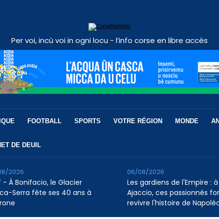
Per voi, incù voi in ogni locu - l’info corse en libre accès
IQUE
FOOTBALL
SPORTS
VOTRE RÉGION
MONDE
A
ET DE DEUIL
08/2026
06/08/2026
 - À Bonifacio, le Glacier
Les gardiens de l'Empire : à
ca-Serra fête ses 40 ans à
Ajaccio, ces passionnés fo
rone
revivre l'histoire de Napolé