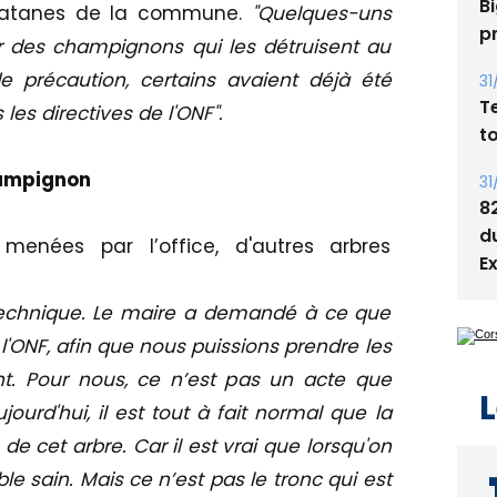
Bi
platanes de la commune.
"Quelques-uns
p
r des champignons qui les détruisent au
 précaution, certains avaient déjà été
31
T
les directives de l'ONF".
t
hampignon
31
8
d
menées par l’office, d'autres arbres
E
technique. Le maire a demandé à ce que
 l'ONF, afin que nous puissions prendre les
t. Pour nous, ce n’est pas un acte que
L
ourd'hui, il est tout à fait normal que la
 de cet arbre. Car il est vrai que lorsqu'on
ble sain. Mais ce n’est pas le tronc qui est