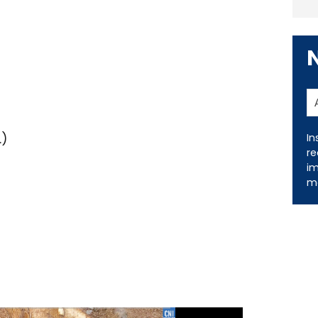
In
.)
re
im
me