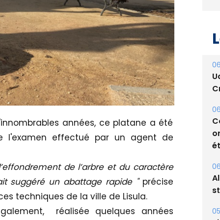
L
06
U
Cr
06
C
d'innombrables années, ce platane a été
o
e l'examen effectué par un agent de
ét
d’effondrement de l’arbre et du caractère
06
A
ait suggéré un abattage rapide "
précise
s
es techniques de la ville de Lisula.
 également, réalisée quelques années
05