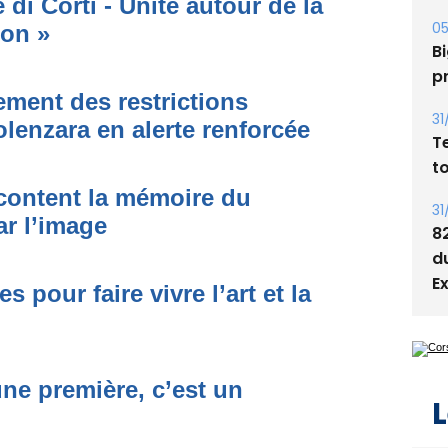
di Corti - Unité autour de la
Bi
p
ion »
31
T
ment des restrictions
t
olenzara en alerte renforcée
31
8
acontent la mémoire du
d
ar l’image
E
 pour faire vivre l’art et la
L
une première, c’est un