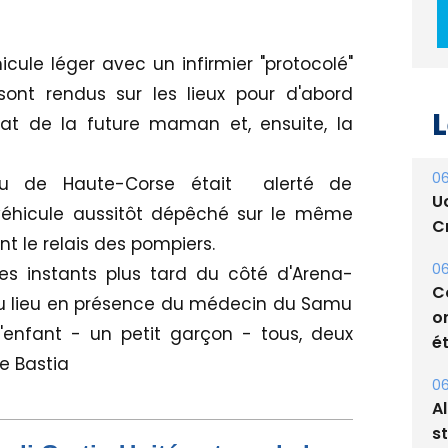
icule léger avec un infirmier "protocolé"
L
nt rendus sur les lieux pour d'abord
tat de la future maman et, ensuite, la
06
U
Cr
 de Haute-Corse était alerté de
éhicule aussitôt dépêché sur le même
06
t le relais des pompiers.
C
o
es instants plus tard du côté d'Arena-
ét
u lieu en présence du médecin du Samu
'enfant - un petit garçon - tous, deux
06
A
e Bastia
s
05