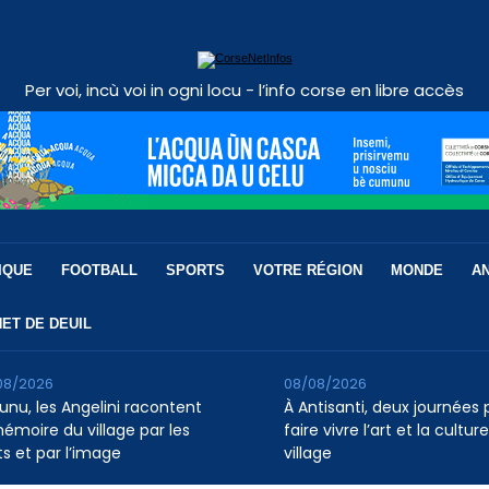
Per voi, incù voi in ogni locu - l’info corse en libre accès
IQUE
FOOTBALL
SPORTS
VOTRE RÉGION
MONDE
A
ET DE DEUIL
08/2026
08/08/2026
runu, les Angelini racontent
À Antisanti, deux journées 
mémoire du village par les
faire vivre l’art et la cultur
s et par l’image
village