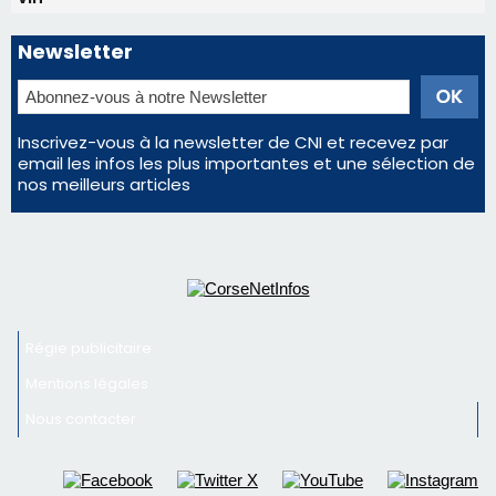
Régie publicitaire
Mentions légales
Nous contacter
© 2026 corsenetinfos