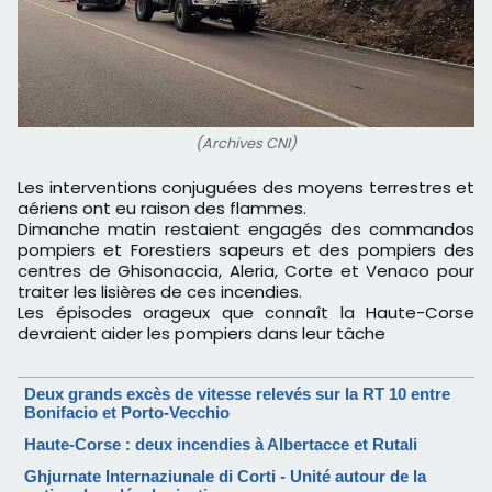
(Archives CNI)
Les interventions conjuguées des moyens terrestres et
aériens ont eu raison des flammes.
Dimanche matin restaient engagés des commandos
pompiers et Forestiers sapeurs et des pompiers des
centres de Ghisonaccia, Aleria, Corte et Venaco pour
traiter les lisières de ces incendies.
Les épisodes orageux que connaît la Haute-Corse
devraient aider les pompiers dans leur tâche
Deux grands excès de vitesse relevés sur la RT 10 entre
Bonifacio et Porto-Vecchio
Haute-Corse : deux incendies à Albertacce et Rutali
Ghjurnate Internaziunale di Corti - Unité autour de la