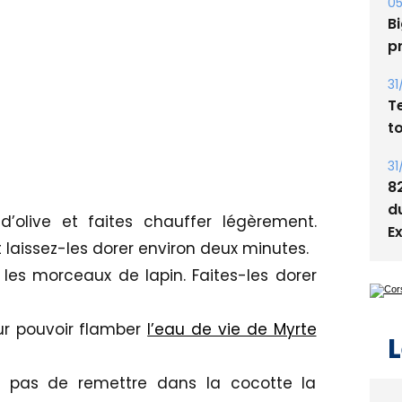
Bi
p
31
T
t
31
8
d
d’olive et faites chauffer légèrement.
E
t laissez-les dorer environ deux minutes.
les morceaux de lapin. Faites-les dorer
ur pouvoir flamber
l’eau de vie de Myrte
L
ez pas de remettre dans la cocotte la