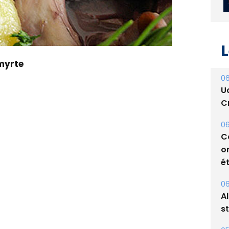
L
 myrte
06
U
Cr
06
C
o
ét
06
A
s
05