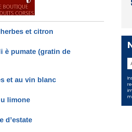
 herbes et citron
li è pumate (gratin de
In
es et au vin blanc
re
im
me
 u limone
e d’estate