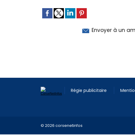
Envoyer à un am
Régie publicitaire
Mentio
© 2026 corsenetinfos