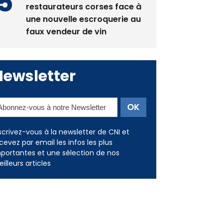
restaurateurs corses face à
une nouvelle escroquerie au
faux vendeur de vin
Newsletter
scrivez-vous à la newsletter de CNI et
cevez par email les infos les plus
portantes et une sélection de nos
illeurs articles