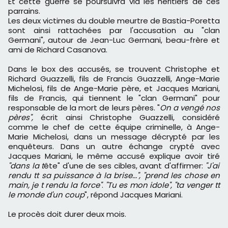
Et cette guerre se poursuivra via les héritiers de ces
parrains.
Les deux victimes du double meurtre de Bastia-Poretta
sont ainsi rattachées par l'accusation au "clan
Germani", autour de Jean-Luc Germani, beau-frère et
ami de Richard Casanova.
Dans le box des accusés, se trouvent Christophe et
Richard Guazzelli, fils de Francis Guazzelli, Ange-Marie
Michelosi, fils de Ange-Marie père, et Jacques Mariani,
fils de Francis, qui tiennent le "clan Germani" pour
responsable de la mort de leurs pères. "
On a vengé nos
pères",
écrit ainsi Christophe Guazzelli, considéré
comme le chef de cette équipe criminelle, à Ange-
Marie Michelosi, dans un message décrypté par les
enquêteurs. Dans un autre échange crypté avec
Jacques Mariani, le même accusé explique avoir tiré
"dans la t
ête" d'une de ses cibles, avant d'affirmer:
"J'ai
rendu tt sa puissance à la brise...", "prend les chose en
main, je t rendu la force"
.
"Tu es mon idole", "ta venger tt
le monde d'un coup
", répond Jacques Mariani.
Le procès doit durer deux mois.