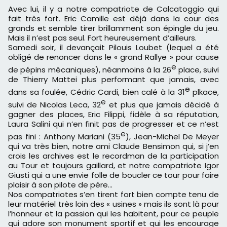
Avec lui, il y a notre compatriote de Calcatoggio qui
fait très fort. Eric Camille est déjà dans la cour des
grands et semble tirer brillamment son épingle du jeu.
Mais il n’est pas seul. Fort heureusement d’ailleurs.
Samedi soir, il devançait Pilouis Loubet (lequel a été
obligé de renoncer dans le « grand Rallye » pour cause
e
de pépins mécaniques), néanmoins à la 26
place, suivi
de Thierry Mattei plus performant que jamais, avec
e
dans sa foulée, Cédric Cardi, bien calé à la 31
plkace,
e
suivi de Nicolas Leca, 32
et plus que jamais décidé à
gagner des places, Eric Filippi, fidèle à sa réputation,
Laura Salini qui n’en finit pas de progresser et ce n’est
e
pas fini : Anthony Mariani (35
), Jean-Michel De Meyer
qui va très bien, notre ami Claude Bensimon qui, si j’en
crois les archives est le recordman de la participation
au Tour et toujours gaillard, et notre compatriote Igor
Giusti qui a une envie folle de boucler ce tour pour faire
plaisir à son pilote de père…
Nos compatriotes s’en tirent fort bien compte tenu de
leur matériel très loin des « usines » mais ils sont là pour
l’honneur et la passion qui les habitent, pour ce peuple
qui adore son monument sportif et qui les encourage