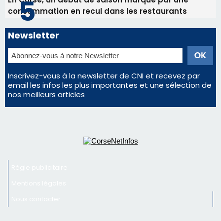
Éclipse du 12 août : Où s'installer en Corse pour
profiter pleinement du spectacle ?
Satine Nomary est la nouvelle Miss Corse 2026
Éclipse du 12 août : la Corse aux premières loges
d'un spectacle qui ne reviendra pas avant 2081
Pene in capu - Bastia : il n'y a plus de limites…
En Corse, un début de saison marqué par une
consommation en recul dans les restaurants
Newsletter
Inscrivez-vous à la newsletter de CNI et recevez par
email les infos les plus importantes et une sélection de
nos meilleurs articles