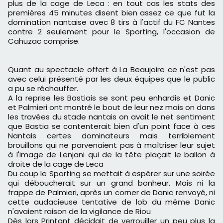
plus de la cage de Leca : en tout cas les stats des
premières 45 minutes disent bien assez ce que fut la
domination nantaise avec 8 tirs à l'actif du FC Nantes
contre 2 seulement pour le Sporting, l'occasion de
Cahuzac comprise.
Quant au spectacle offert à La Beaujoire ce n'est pas
avec celui présenté par les deux équipes que le public
a pu se réchauffer.
A la reprise les Bastiais se sont peu enhardis et Danic
et Palmieri ont montré le bout de leur nez mais on dans
les travées du stade nantais on avait le net sentiment
que Bastia se contenterait bien d'un point face à ces
Nantais certes dominateurs mais terriblement
brouillons qui ne parvenaient pas à maîtriser leur sujet
à l'image de Lenjani qui de la tête plaçait le ballon à
droite de la cage de Leca
Du coup le Sporting se mettait à espérer sur une soirée
qui déboucherait sur un grand bonheur. Mais ni la
frappe de Palmieri, après un corner de Danic renvoyé, ni
cette audacieuse tentative de lob du même Danic
n'avaient raison de la vigilance de Riou
Dès lors Printant décidait de verrouiller un peu plus la