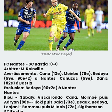
(Photo Marc Roger)
FC Nantes - SC Bastia : 0-0
Arbitre : M. Rainville.
Avertissements :
Cana (13e), Moinbé (78e), Bedoya
(59e, 90e+2) à Nantes,
Cahuzac (59e), Danic
(82e) à Bastia
Exclusion: Bedoya (90+2e) à Nantes
Nantes
Riou - Sabaly, Vizcarrondo, Cana, Moimbé puis
Adryan (86e-- Iloki puis Sala (73e), Deaux, Bedoya,
Lenjani - Bammou puis M'Iaab (72e), Sigthorsson.
SC Bastia