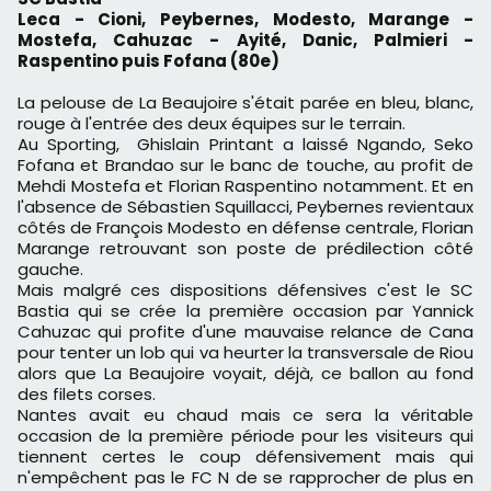
Leca - Cioni, Peybernes, Modesto, Marange -
Mostefa, Cahuzac - Ayité, Danic, Palmieri -
Raspentino puis Fofana (80e)
La pelouse de La Beaujoire s'était parée en bleu, blanc,
rouge à l'entrée des deux équipes sur le terrain.
Au Sporting, Ghislain Printant a laissé Ngando, Seko
Fofana et Brandao sur le banc de touche, au profit de
Mehdi Mostefa et Florian Raspentino notamment. Et en
l'absence de Sébastien Squillacci, Peybernes revientaux
côtés de François Modesto en défense centrale, Florian
Marange retrouvant son poste de prédilection côté
gauche.
Mais malgré ces dispositions défensives c'est le SC
Bastia qui se crée la première occasion par Yannick
Cahuzac qui profite d'une mauvaise relance de Cana
pour tenter un lob qui va heurter la transversale de Riou
alors que La Beaujoire voyait, déjà, ce ballon au fond
des filets corses.
Nantes avait eu chaud mais ce sera la véritable
occasion de la première période pour les visiteurs qui
tiennent certes le coup défensivement mais qui
n'empêchent pas le FC N de se rapprocher de plus en