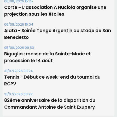
Biguglia : messe de la Sainte-Marie et
procession le 14 août
31/07/2026 08:24
Tennis - Début ce week-end du tournoi du
RCPV
31/07/2026 08:22
82ème anniversaire de la disparition du
Commandant Antoine de Saint Exupery
Les plus lus
Satine Nomary est la nouvelle Miss Corse 2026
Éclipse du 12 août : la Corse aux premières loges
d'un spectacle qui ne reviendra pas avant 2081
Bastia – Le festival Porto Latino évacué en urgence