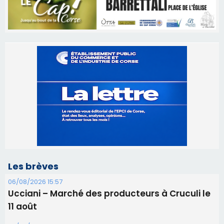
Les brèves
06/08/2026 15:57
Ucciani – Marché des producteurs à Cruculi le
11 août
06/08/2026 15:25
Corte – L’association A Nuciola organise une
projection sous les étoiles
06/08/2026 15:04
Alata - Soirée Tango Argentin au stade de San
Benedetto
05/08/2026 09:53