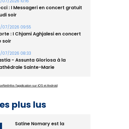
/07/2026 10:16
cci : I Messageri en concert gratuit
udi soir
/07/2026 09:55
rte : I Chjami Aghjalesi en concert
 soir
/07/2026 08:33
stia - Assunta Gloriosa à la
athédrale Sainte-Marie
es plus lus
Satine Nomary est la