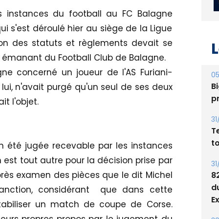
es instances du football au FC Balagne
 s'est déroulé hier au siège de la Ligue
on des statuts et règlements devait se
L
té émanant du Football Club de Balagne.
gne concerné un joueur de l'AS Furiani-
05
Bi
n lui, n'avait purgé qu'un seul de ses deux
p
t l'objet.
31
T
t
n été jugée recevable par les instances
n est tout autre pour la décision prise par
31
rès examen des pièces que le dit Michel
8
d
 sanction, considérant que dans cette
E
tabiliser un match de coupe de Corse.