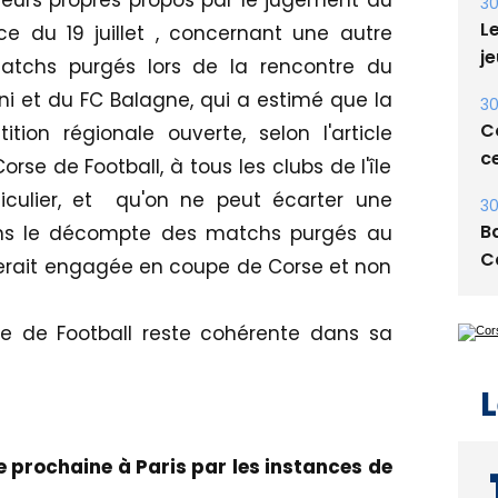
 leurs propres propos par le jugement du
30
Le
 du 19 juillet , concernant une autre
je
atchs purgés lors de la rencontre du
ni et du FC Balagne, qui a estimé que la
30
Co
on régionale ouverte, selon l'article
ce
rse de Football, à tous les clubs de l'île
culier, et qu'on ne peut écarter une
30
Ba
ns le décompte des matchs purgés au
C
 serait engagée en coupe de Corse et non
se de Football reste cohérente dans sa
L
 prochaine à Paris par les instances de