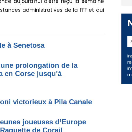
ance aujourd'hui d'être reçu la semaine
stances administratives de la FFF et qui
de à Senetosa
In
re
une prolongation de la
im
 en Corse jusqu'à
me
oni victorieux à Pila Canale
 jeunes joueuses d’Europe
 Raquette de Corail