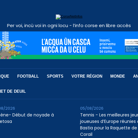
Per voi, incù voi in ogni locu - l’info corse en libre accès
IQUE
FOOTBALL
SPORTS
VOTRE RÉGION
MONDE
A
ET DE DEUIL
08/2026
05/08/2026
tène- Début de noyade à
Tennis - Les meilleures je
etosa
joueuses d’Europe réunies 
Bastia pour la Raquette de
Corail