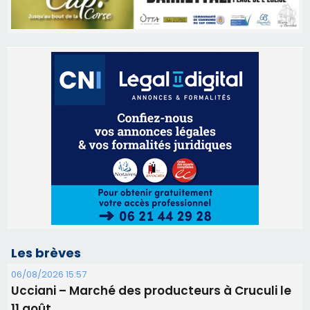
Les brèves
06/08/2026 15:57
Ucciani – Marché des producteurs à Cruculi le
11 août
06/08/2026 15:25
Corte – L’association A Nuciola organise une
projection sous les étoiles
06/08/2026 15:04
Alata - Soirée Tango Argentin au stade de San
Benedetto
05/08/2026 09:53