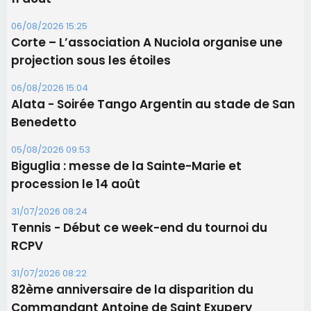
Biguglia : messe de la Sainte-Marie et
procession le 14 août
31/07/2026 08:24
Tennis - Début ce week-end du tournoi du
RCPV
31/07/2026 08:22
82ème anniversaire de la disparition du
Commandant Antoine de Saint Exupery
Les plus lus
Satine Nomary est la nouvelle Miss Corse 2026
Éclipse du 12 août : la Corse aux premières loges
d'un spectacle qui ne reviendra pas avant 2081
En Corse, un début de saison marqué par une