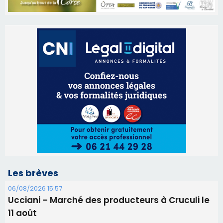
Les brèves
06/08/2026 15:57
Ucciani – Marché des producteurs à Cruculi le
11 août
06/08/2026 15:25
Corte – L’association A Nuciola organise une
projection sous les étoiles
06/08/2026 15:04
Alata - Soirée Tango Argentin au stade de San
Benedetto
05/08/2026 09:53
Biguglia : messe de la Sainte-Marie et