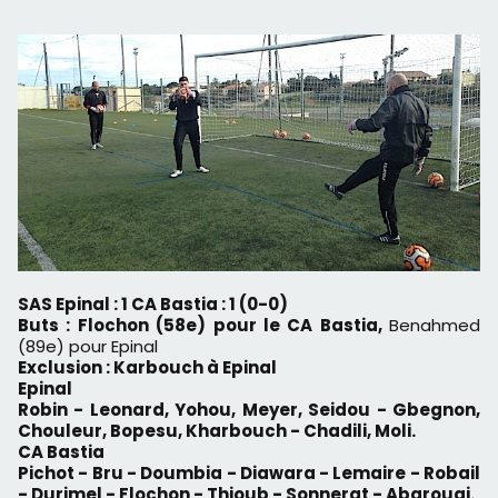
SAS Epinal : 1 CA Bastia : 1 (0-0)
Buts : Flochon (58e) pour le CA Bastia,
Benahmed
(89e) pour Epinal
Exclusion : Karbouch à Epinal
Epinal
Robin - Leonard, Yohou, Meyer, Seidou - Gbegnon,
Chouleur, Bopesu, Kharbouch - Chadili, Moli.
CA Bastia
Pichot - Bru - Doumbia - Diawara - Lemaire - Robail
- Durimel - Flochon - Thioub - Sonnerat - Abarouai.