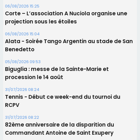
procession le 14 août
31/07/2026 08:24
Tennis - Début ce week-end du tournoi du
RCPV
31/07/2026 08:22
82ème anniversaire de la disparition du
Commandant Antoine de Saint Exupery
Les plus lus
Satine Nomary est la nouvelle Miss Corse 2026
Éclipse du 12 août : la Corse aux premières loges
d'un spectacle qui ne reviendra pas avant 2081
En Corse, un début de saison marqué par une
consommation en recul dans les restaurants