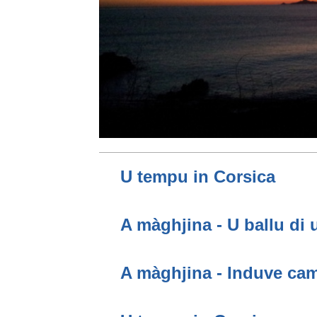
U tempu in Corsica
A màghjina - U ballu di 
A màghjina - Induve cam