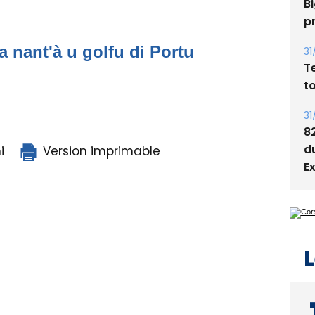
05
Bi
a nant'à u golfu di Portu
p
31
T
t
31
i
Version imprimable
8
d
E
L