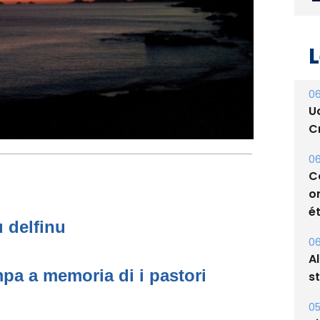
L
06
U
Cr
06
C
u delfinu
o
ét
pa a memoria di i pastori
06
A
s