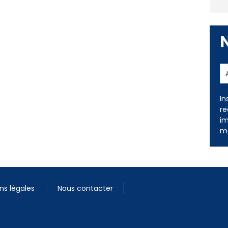
In
re
im
me
ns légales
Nous contacter