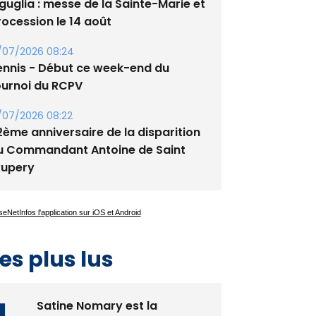
/08/2026 09:53
guglia : messe de la Sainte-Marie et
rocession le 14 août
/07/2026 08:24
ennis - Début ce week-end du
ournoi du RCPV
/07/2026 08:22
2ème anniversaire de la disparition
u Commandant Antoine de Saint
xupery
es plus lus