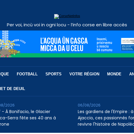
Per voi, incù voi in ogni locu - l’info corse en libre accès
IQUE
FOOTBALL
SPORTS
VOTRE RÉGION
MONDE
A
ET DE DEUIL
08/2026
06/08/2026
 - À Bonifacio, le Glacier
Les gardiens de l'Empire : à
ca-Serra fête ses 40 ans à
Ajaccio, ces passionnés fo
rone
revivre l'histoire de Napolé