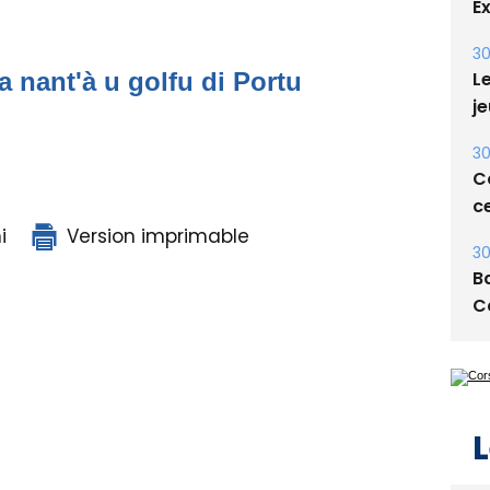
30
Le
je
a nant'à u golfu di Portu
30
Co
ce
30
Ba
i
Version imprimable
C
L