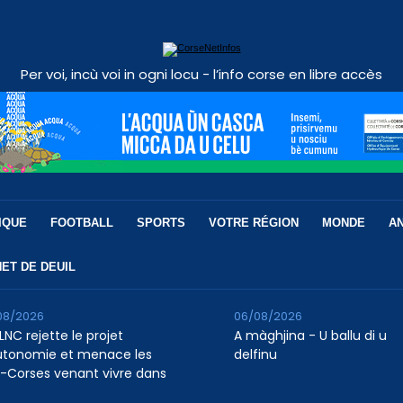
Per voi, incù voi in ogni locu - l’info corse en libre accès
IQUE
FOOTBALL
SPORTS
VOTRE RÉGION
MONDE
A
ET DE DEUIL
08/2026
06/08/2026
LNC rejette le projet
A màghjina - U ballu di u
utonomie et menace les
delfinu
-Corses venant vivre dans