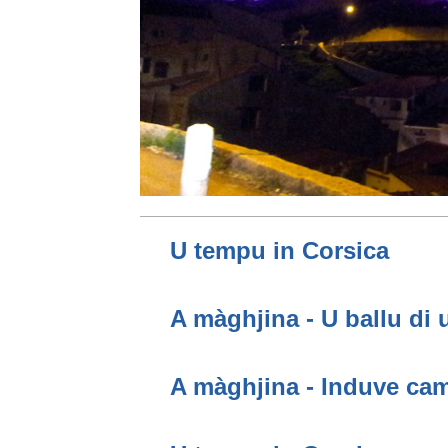
U tempu in Corsica
A màghjina - U ballu di 
A màghjina - Induve cam