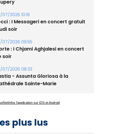
/07/2026 10:16
cci : I Messageri en concert gratuit
udi soir
/07/2026 09:55
rte : I Chjami Aghjalesi en concert
 soir
/07/2026 08:33
stia - Assunta Gloriosa à la
athédrale Sainte-Marie
es plus lus
Satine Nomary est la