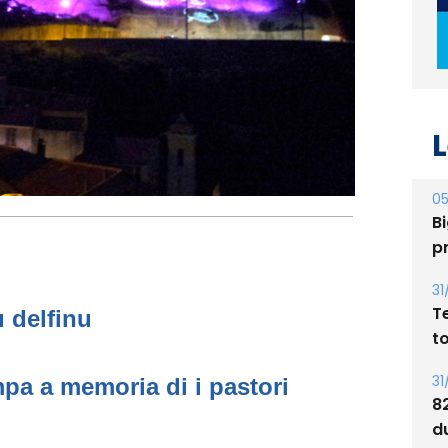
L
05
Bi
p
31
T
t
u delfinu
31
8
d
pa a memoria di i pastori
E