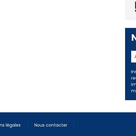
In
re
im
me
ns légales
Nous contacter