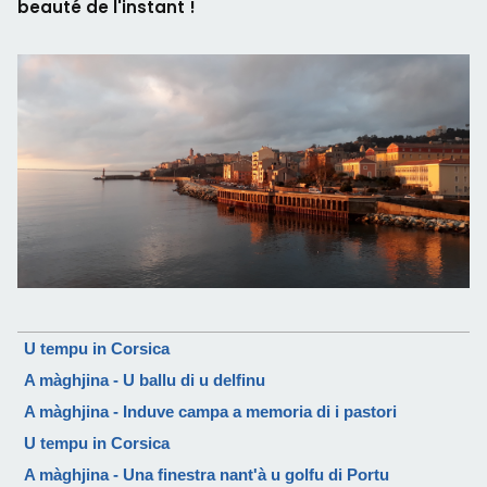
beauté de l'instant !
U tempu in Corsica
A màghjina - U ballu di u delfinu
A màghjina - Induve campa a memoria di i pastori
U tempu in Corsica
A màghjina - Una finestra nant'à u golfu di Portu