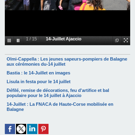
1
/
15
14-Juillet Ajaccio
Olmi-Cappella : Les jeunes sapeurs-pompiers de Balagne
aux cérémonies du-14 juillet
Bastia : le 14-Juillet en images
Lisula in festa pour le 14 juillet
Défilé, remise de décorations, feu d'artifice et bal
populaire pour le 14 juillet à Ajaccio
14-Juillet : La FNACA de Haute-Corse mobilisée en
Balagne