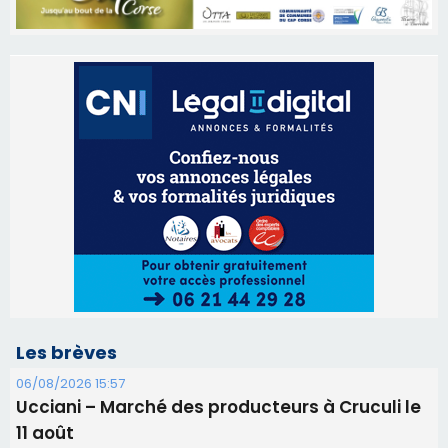
Les brèves
06/08/2026 15:57
Ucciani – Marché des producteurs à Cruculi le
11 août
06/08/2026 15:25
Corte – L’association A Nuciola organise une
projection sous les étoiles
06/08/2026 15:04
Alata - Soirée Tango Argentin au stade de San
Benedetto
05/08/2026 09:53
Biguglia : messe de la Sainte-Marie et