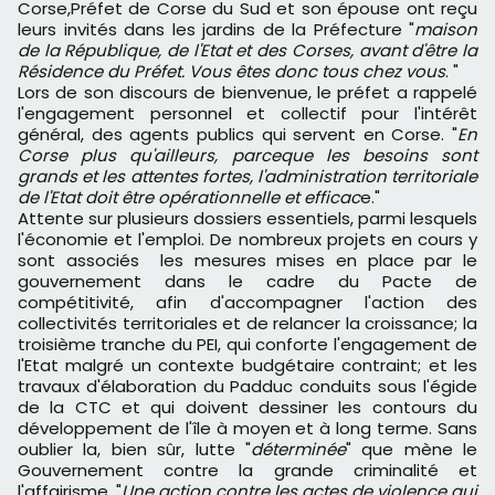
Corse,Préfet de Corse du Sud et son épouse ont reçu
leurs invités dans les jardins de la Préfecture "
maison
de la République, de l'Etat et des Corses, avant d'être la
Résidence du Préfet. Vous êtes donc tous chez vous
. "
Lors de son discours de bienvenue, le préfet a rappelé
l'engagement personnel et collectif pour l'intérêt
général, des agents publics qui servent en Corse. "
En
Corse plus qu'ailleurs, parceque les besoins sont
grands et les attentes fortes, l'administration territoriale
de l'Etat doit être opérationnelle et efficac
e."
Attente sur plusieurs dossiers essentiels, parmi lesquels
l'économie et l'emploi. De nombreux projets en cours y
sont associés les mesures mises en place par le
gouvernement dans le cadre du Pacte de
compétitivité, afin d'accompagner l'action des
collectivités territoriales et de relancer la croissance; la
troisième tranche du PEI, qui conforte l'engagement de
l'Etat malgré un contexte budgétaire contraint; et les
travaux d'élaboration du Padduc conduits sous l'égide
de la CTC et qui doivent dessiner les contours du
développement de l'île à moyen et à long terme. Sans
oublier la, bien sûr, lutte "
déterminée
" que mène le
Gouvernement contre la grande criminalité et
l'affairisme. "
Une action contre les actes de violence qui