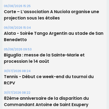
procession le 14 août
31/07/2026 08:24
Tennis - Début ce week-end du tournoi du
RCPV
31/07/2026 08:22
82ème anniversaire de la disparition du
Commandant Antoine de Saint Exupery
Les plus lus
Satine Nomary est la nouvelle Miss Corse 2026
Éclipse du 12 août : la Corse aux premières loges
d'un spectacle qui ne reviendra pas avant 2081
Bastia – Le festival Porto Latino évacué en urgence
avant le concert de Mosimann