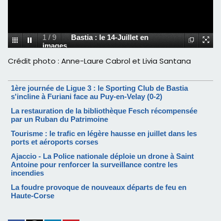
1
/
9
Bastia : le 14-Juillet en
images
Crédit photo : Anne-Laure Cabrol et Livia Santana
1ère journée de Ligue 3 : le Sporting Club de Bastia
s'incline à Furiani face au Puy-en-Velay (0-2)
La restauration de la bibliothèque Fesch récompensée
par un Ruban du Patrimoine
Tourisme : le trafic en légère hausse en juillet dans les
ports et aéroports corses
Ajaccio - La Police nationale déploie un drone à Saint
Antoine pour renforcer la surveillance contre les
incendies
La foudre provoque de nouveaux départs de feu en
Haute-Corse