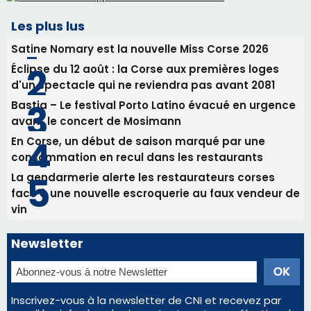
Tennis - Début ce week-end du tournoi du
RCPV
31/07/2026 08:22
82ème anniversaire de la disparition du
Commandant Antoine de Saint Exupery
Les plus lus
Satine Nomary est la nouvelle Miss Corse 2026
Éclipse du 12 août : la Corse aux premières loges
d'un spectacle qui ne reviendra pas avant 2081
Bastia – Le festival Porto Latino évacué en urgence
avant le concert de Mosimann
En Corse, un début de saison marqué par une
consommation en recul dans les restaurants
La gendarmerie alerte les restaurateurs corses