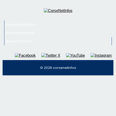
Newsletter
Inscrivez-vous à la newsletter de CNI et recevez par
email les infos les plus importantes et une sélection de
nos meilleurs articles
Régie publicitaire
Mentions légales
Nous contacter
© 2026 corsenetinfos