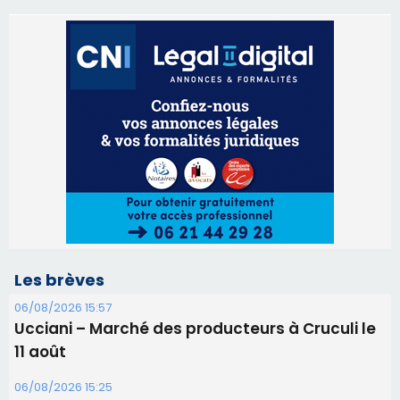
Les brèves
06/08/2026 15:57
Ucciani – Marché des producteurs à Cruculi le
11 août
06/08/2026 15:25
Corte – L’association A Nuciola organise une
projection sous les étoiles
06/08/2026 15:04
Alata - Soirée Tango Argentin au stade de San
Benedetto
05/08/2026 09:53
Biguglia : messe de la Sainte-Marie et
procession le 14 août