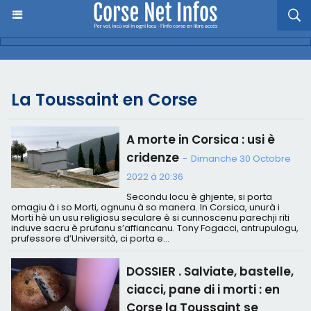
La Toussaint en Corse
A morte in Corsica : usi è
cridenze
-
Dimanche 30 Octobre
2022 à 20:36
Secondu locu è ghjente, si porta
omagiu à i so Morti, ognunu à so manera. In Corsica, unurà i
Morti hè un usu religiosu seculare è si cunnoscenu parechji riti
induve sacru è prufanu s’affiancanu. Tony Fogacci, antrupulogu,
prufessore d’Università, ci porta e...
DOSSIER . Salviate, bastelle,
ciacci, pane di i morti : en
Corse la Toussaint se