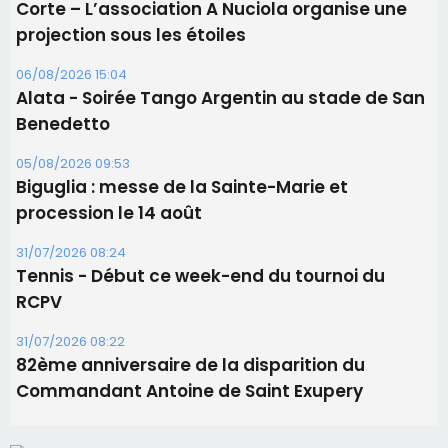
31/07/2026 08:24
Tennis - Début ce week-end du tournoi du
RCPV
31/07/2026 08:22
82ème anniversaire de la disparition du
Commandant Antoine de Saint Exupery
Les plus lus
Satine Nomary est la nouvelle Miss Corse 2026
Éclipse du 12 août : la Corse aux premières loges
d'un spectacle qui ne reviendra pas avant 2081
En Corse, un début de saison marqué par une
consommation en recul dans les restaurants
La gendarmerie alerte les restaurateurs corses