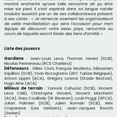
montré enchanté qu’une telle rencontre ait pu être
mise sur pied. Il s’est exprimé dans sa langue natale
traduite aussitôt par un de ses collaborateurs présent
à ses côtés : «
Je remercie vivement les organisateurs
de cette manifestation qui sera l’occasion pour mon
équipe de découvrir votre beau pays, rencontre au
cours de laquelle seront tissés des liens d’amitié
. »
Liste des joueurs
Gardiens
: Jean-Louis Leca, Thomas Versini (SCB),
Nicolas Penneteau (RCS Charleroi)
Défenseurs
: Gilles Cioni, François Modesto, Sébastien
Squillaci (SCB), Yoan Bocognano (AFC Tubize Belgique),
Antoni Lippini (ACA), Grégory Lorenzi (Stade Bestois),
Hugo Aine (ACA)
Milieux de terrain
: Yannick Cahuzac (SCB), Vincent
Leca CAB), Christophe Vincent, Vincent Marchetti
(ACA), Gary Coulibaly (W. Beveren), Louis Poggi (GFCA),
Julian Palmieri (SCB), Julien Romain (SCB), Alex
Cropanese (Les Herbiers), Jean-Jacques Rocchi
(Sedan)