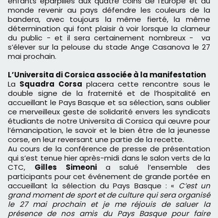
enfants éparpillés aux quatre coins de l’Europe et du
monde revenir au pays défendre les couleurs de la
bandera, avec toujours la même fierté, la même
détermination qui font plaisir à voir lorsque la clameur
du public - et il sera certainement nombreux - va
s’élever sur la pelouse du stade Ange Casanova le 27
mai prochain.
L’Universita di Corsica associée à la manifestation
La
Squadra Corsa
placera cette rencontre sous le
double signe de la fraternité et de l’hospitalité en
accueillant le Pays Basque et sa sélection, sans oublier
ce merveilleux geste de solidarité envers les syndicats
étudiants de notre Universita di Corsica qui œuvre pour
l’émancipation, le savoir et le bien être de la jeunesse
corse, en leur reversant une partie de la recette.
Au cours de la conférence de presse de présentation
qui s’est tenue hier après-midi dans le salon verts de la
CTC,
Gilles Simeoni
a salué l’ensemble des
participants pour cet événement de grande portée en
accueillant la sélection du Pays Basque : «
C’est un
grand moment de sport et de culture qui sera organisé
le 27 mai prochain et je me réjouis de saluer la
présence de nos amis du Pays Basque pour faire