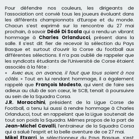
Pour défendre nos couleurs, les dirigeants de
l’association ont convié tous les joueurs évoluant dans
les différents championnats d’Europe et du monde.
Chacun s’est exprimé sur la rencontre du 27 mai
prochain, à savoir
Dédé Di Scala
qui a rendu un vibrant
hommage à
Charles Orlanducci
, présent dans la
salle. Il s’est dit fier de recevoir la sélection du Pays
Basque et surtout d’ouvrir la Corse du football aux
différentes sélections. Il n’a pas oublié de rappeler que
les syndicats étudiants de l’Université de Corse étaient
associés à la fête :
«
Avec eux, on avance, il faut que tous soient à nos
côtés
. » Tout en lui rendant hommage, il a également
rappelé que
François Modesto
, qui vient de faire ses
adieux au club de son cœur, le SCB, tenait à poursuivre
au sein de la Squadra Corsa.
J.R. Moracchini
, président de la Ligue Corse de
Football, a tenu lui aussi à rendre hommage à Charles
Orlanducci, tout en rappelant que la Ligue soutenait de
tout son poids la Squadra. Mêmes propos de la part de
Jean-Michel Cavalli
, l’entraineur de la Squadra Corsa
qui a salué l’esprit et la belle aventure de ce 27 mai.
Mikel Etxarri
, le sélectionneur du Pays Basque, s’est