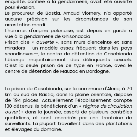
enquête, confiée à la gendarmerie, avait été ouverte
pour évasion.
Le procureur de Bastia, Arnaud Viornery, n'a apporté
aucune précision sur les circonstances de son
arrestation mardi.
L'homme, d'origine polonaise, est depuis en garde à
vue à la gendarmerie de Ghisonaccia
Prison dite «
ouverte
», sans murs d'enceinte et sans
miradors --un modèle assez fréquent dans les pays
scandinaves--, le centre de détention de Casabianda
héberge majoritairement des délinquants sexuels.
C'est la seule prison de ce type en France, avec le
centre de détention de Mauzac en Dordogne.
La prison de Casabianda, sur la commune d'Aleria, à 70
km au sud de Bastia, dans la plaine orientale, dispose
de 194 places. Actuellement l'établissement compte
130 détenus. Ils bénéficient d'un «
régime de circulation
ouvert
» dans la journée, assorti de plusieurs contrôles
quotidiens, et sont encadrés par une trentaine de
surveillants. La plupart travaillent dans des plantations
et élevages du domaine.