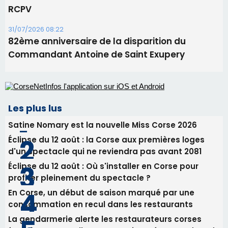
Alata - Soirée Tango Argentin au stade de San
Benedetto
05/08/2026 09:53
Biguglia : messe de la Sainte-Marie et
procession le 14 août
31/07/2026 08:24
Tennis - Début ce week-end du tournoi du
RCPV
31/07/2026 08:22
82ème anniversaire de la disparition du
Commandant Antoine de Saint Exupery
Les plus lus
Satine Nomary est la nouvelle Miss Corse 2026