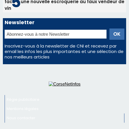
Éclipse du 12 août : la Corse aux premières loges
d'un spectacle qui ne reviendra pas avant 2081
Éclipse du 12 août : Où s'installer en Corse pour
profiter pleinement du spectacle ?
En Corse, un début de saison marqué par une
consommation en recul dans les restaurants
La gendarmerie alerte les restaurateurs corses
face à une nouvelle escroquerie au faux vendeur de
vin
Newsletter
Inscrivez-vous à la newsletter de CNI et recevez par
email les infos les plus importantes et une sélection de
nos meilleurs articles