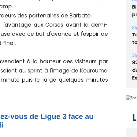
camp.
Bi
p
rdeurs des partenaires de Barbato.
t l'avantage aux Corses avant la demi-
31
ause avec ce but d'avance et l'espoir de
T
t
 final.
31
evenaient à la hauteur des visiteurs par
8
d
issaient au sprint à l'image de Kourouma
E
 minute puis le large quelques minutes
L
dez-vous de Ligue 3 face au
i