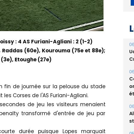
L
ssy : 4 AS Furiani-Agliani : 2 (1-2)
06
), Raddas (60e), Kourouma (75e et 88e);
U
Cr
 (3e), Etoughe (27e)
06
C
o
n fin de journée sur la pelouse du stade
ét
 les Corses de l'AS Furiani-Agliani.
econdes de jeu les visiteurs menaient
06
penalty transformé d'entrée de jeu par
A
s
 courte durée puisque Lopes marquait
05