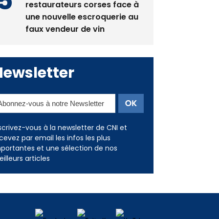
restaurateurs corses face à
une nouvelle escroquerie au
faux vendeur de vin
Newsletter
scrivez-vous à la newsletter de CNI et
cevez par email les infos les plus
portantes et une sélection de nos
illeurs articles