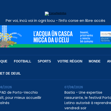
Per voi, incù voi in ogni locu - l’info corse en libre accès
IQUE
FOOTBALL
SPORTS
VOTRE RÉGION
MONDE
A
ET DE DEUIL
08/2026
07/08/2026
HPAD de Porto-Vecchio
Bastia - Une expertise
ît, pour mieux accueillir
rassurante, le festival Port
 aînés
Latino autorisé à reprendr
vendredi soir