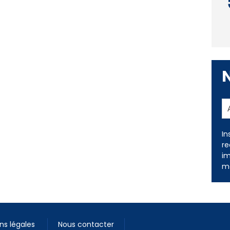
In
re
im
me
ns légales
Nous contacter