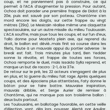
coup, et ne parviennent pas à construire, ce qui
permet à l’ACA d’augmenter la pression. Pour autant,
Ochoa doit parader une première frappe de Didot à la
20e, puis est sauvé par son poteau. Chantôme s’en
mord encore les doigts, sur cette frappe au vingt
mètres (29a). Le Mexicain réalise même une claquette
spectaculaire, sur un autre missile du milieu Toulousain.
L’ACA souffre, mais joue tous les coups, et sur l’un d’eux,
Tallo donne pour Mostefa plein axe, qui reprend du
droit, le ballon est dévié…mais finit sa course dans les
filets, faute à un mauvais appui du portier adverse : le
break est fait. Trois minutes plus tard, Ben Yedder
sonne la révolte, et frappe de toutes ses forces,
Ochoa remporte le duel, mais Issaida Sylla reprend, et
marque un but de raccro : 2-1, à la 37e.
De retour sur le pré, les 22 acteurs s’engagent de plus
en plus, et la guerre du milieu fait rage. Après quelques
coups, et des Ajacciens plus attentistes, Faty donne le
bâton pour se faire battre. Mauvaise inspiration,
mauvais dribble, et Serge Aurier de remiser à
Chantôme, qui ne manque pas son troisième ballon :
deux buts partout.
Les Toulousains, en ballotage favorable, en cette veille
d’élection, vont, dès lors, pousser. Alerté par Aguilar,