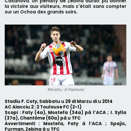
Casanova. Un pénalty de Zebina aurait pu donner
la victoire aux visiteurs, mais c'était sans compter
sur un Ochoa des grands soirs.
Ritrattu : G Pierlovisi
Stadiu F. Coty, Sabbatu u 29 di Marzu di u 2014
AC Aiacciu 2 : 2 Toulouse FC (2-1)
Scopi : Faty (4a), Mostefa (34a) pà l’ACA ; I. Sylla
(37a), Chantôme (60a) pà u TFC
Avvertimenti : Mostefa, Faty à l’ACA ; Spajic,
Furman, Zebina à u TFC