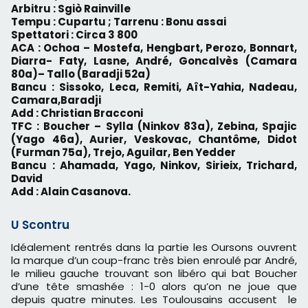
Arbitru : Sgiò Rainville
Tempu : Cupartu ; Tarrenu : Bonu assai
Spettatori : Circa 3 800
ACA : Ochoa – Mostefa, Hengbart, Perozo, Bonnart,
Diarra- Faty, Lasne, André, Goncalvès (Camara
80a)– Tallo (Baradji 52a)
Bancu : Sissoko, Leca, Remiti, Aît-Yahia, Nadeau,
Camara,Baradji
Add : Christian Bracconi
TFC : Boucher – Sylla (Ninkov 83a), Zebina, Spajic
(Yago 46a), Aurier, Veskovac, Chantôme, Didot
(Furman 75a), Trejo, Aguilar, Ben Yedder
Bancu : Ahamada, Yago, Ninkov, Sirieix, Trichard,
David
Add : Alain Casanova.
U Scontru
Idéalement rentrés dans la partie les Oursons ouvrent
la marque d’un coup-franc très bien enroulé par André,
le milieu gauche trouvant son libéro qui bat Boucher
d’une tête smashée : 1-0 alors qu’on ne joue que
depuis quatre minutes. Les Toulousains accusent le