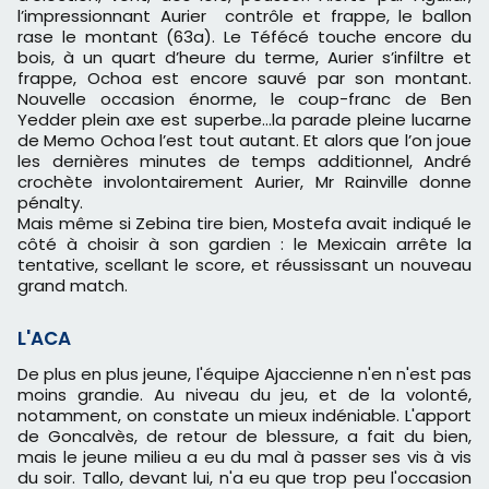
l’impressionnant Aurier contrôle et frappe, le ballon
rase le montant (63a). Le Téfécé touche encore du
bois, à un quart d’heure du terme, Aurier s’infiltre et
frappe, Ochoa est encore sauvé par son montant.
Nouvelle occasion énorme, le coup-franc de Ben
Yedder plein axe est superbe…la parade pleine lucarne
de Memo Ochoa l’est tout autant. Et alors que l’on joue
les dernières minutes de temps additionnel, André
crochète involontairement Aurier, Mr Rainville donne
pénalty.
Mais même si Zebina tire bien, Mostefa avait indiqué le
côté à choisir à son gardien : le Mexicain arrête la
tentative, scellant le score, et réussissant un nouveau
grand match.
L'ACA
De plus en plus jeune, l'équipe Ajaccienne n'en n'est pas
moins grandie. Au niveau du jeu, et de la volonté,
notamment, on constate un mieux indéniable. L'apport
de Goncalvès, de retour de blessure, a fait du bien,
mais le jeune milieu a eu du mal à passer ses vis à vis
du soir. Tallo, devant lui, n'a eu que trop peu l'occasion