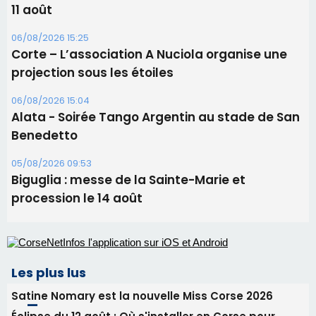
Benedetto
05/08/2026 09:53
Biguglia : messe de la Sainte-Marie et
procession le 14 août
Les plus lus
Satine Nomary est la nouvelle Miss Corse 2026
Éclipse du 12 août : Où s'installer en Corse pour
profiter pleinement du spectacle ?
Éclipse du 12 août : la Corse aux premières loges
d'un spectacle qui ne reviendra pas avant 2081
En Corse, un début de saison marqué par une
consommation en recul dans les restaurants
La gendarmerie alerte les restaurateurs corses
face à une nouvelle escroquerie au faux vendeur de