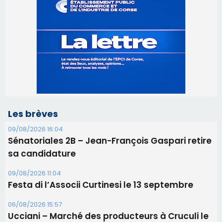
Les brèves
09/08/2026 16:04
Sénatoriales 2B – Jean-François Gaspari retire
sa candidature
09/08/2026 11:04
Festa di l’Associi Curtinesi le 13 septembre
06/08/2026 15:57
Ucciani – Marché des producteurs à Cruculi le
11 août
06/08/2026 15:25
Corte – L’association A Nuciola organise une
projection sous les étoiles
06/08/2026 15:04
Alata - Soirée Tango Argentin au stade de San