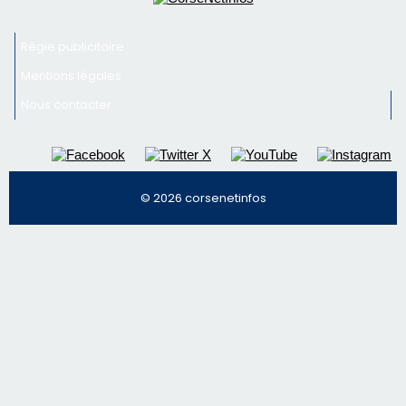
Inscrivez-vous à la newsletter de CNI et recevez par
email les infos les plus importantes et une sélection de
nos meilleurs articles
Régie publicitaire
Mentions légales
Nous contacter
© 2026 corsenetinfos