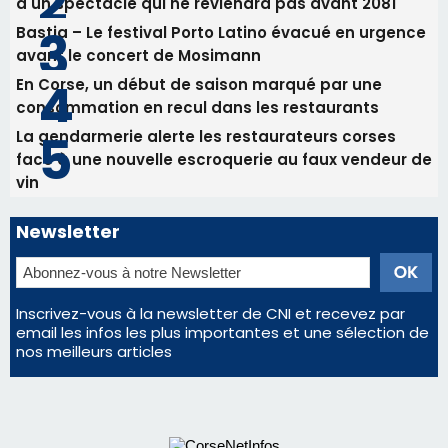
Commandant Antoine de Saint Exupery
Les plus lus
Satine Nomary est la nouvelle Miss Corse 2026
Éclipse du 12 août : la Corse aux premières loges
d'un spectacle qui ne reviendra pas avant 2081
Bastia – Le festival Porto Latino évacué en urgence
avant le concert de Mosimann
En Corse, un début de saison marqué par une
consommation en recul dans les restaurants
La gendarmerie alerte les restaurateurs corses
face à une nouvelle escroquerie au faux vendeur de
vin
Newsletter