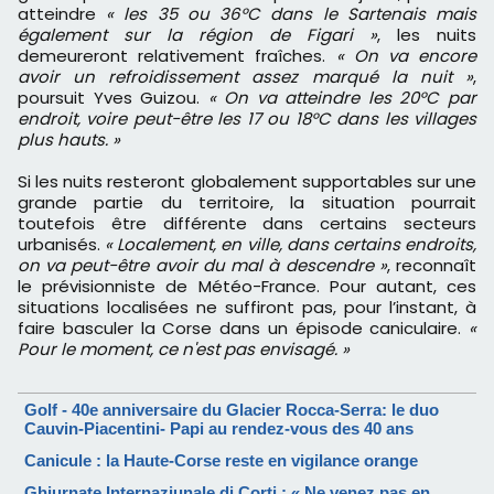
atteindre
« les 35 ou 36°C dans le Sartenais mais
également sur la région de Figari »
, les nuits
demeureront relativement fraîches.
« On va encore
avoir un refroidissement assez marqué la nuit »
,
poursuit Yves Guizou.
« On va atteindre les 20°C par
endroit, voire peut-être les 17 ou 18°C dans les villages
plus hauts. »
Si les nuits resteront globalement supportables sur une
grande partie du territoire, la situation pourrait
toutefois être différente dans certains secteurs
urbanisés.
« Localement, en ville, dans certains endroits,
on va peut-être avoir du mal à descendre »
, reconnaît
le prévisionniste de Météo-France. Pour autant, ces
situations localisées ne suffiront pas, pour l’instant, à
faire basculer la Corse dans un épisode caniculaire.
«
Pour le moment, ce n'est pas envisagé. »
Golf - 40e anniversaire du Glacier Rocca-Serra: le duo
Cauvin-Piacentini- Papi au rendez-vous des 40 ans
Canicule : la Haute-Corse reste en vigilance orange
Ghjurnate Internaziunale di Corti : « Ne venez pas en