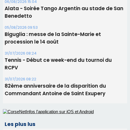
Tennis - Début ce week-end du tournoi du
RCPV
31/07/2026 08:22
82ème anniversaire de la disparition du
Commandant Antoine de Saint Exupery
Les plus lus
Satine Nomary est la nouvelle Miss Corse 2026
Éclipse du 12 août : la Corse aux premières loges
d'un spectacle qui ne reviendra pas avant 2081
La gendarmerie alerte les restaurateurs corses
face à une nouvelle escroquerie au faux vendeur de
vin
En Corse, un début de saison marqué par une