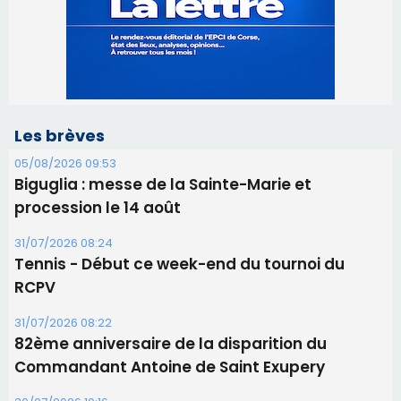
Biguglia : messe de la Sainte-Marie et
procession le 14 août
31/07/2026 08:24
Tennis - Début ce week-end du tournoi du
RCPV
31/07/2026 08:22
82ème anniversaire de la disparition du
Commandant Antoine de Saint Exupery
30/07/2026 10:16
Lecci : I Messageri en concert gratuit jeudi soir
30/07/2026 09:55
Corte : I Chjami Aghjalesi en concert ce soir
30/07/2026 08:33
Bastia - Assunta Gloriosa à la Cathédrale
Sainte-Marie