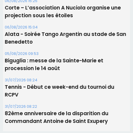
Biguglia : messe de la Sainte-Marie et
procession le 14 août
31/07/2026 08:24
Tennis - Début ce week-end du tournoi du
RCPV
31/07/2026 08:22
82ème anniversaire de la disparition du
Commandant Antoine de Saint Exupery
Les plus lus
Satine Nomary est la nouvelle Miss Corse 2026
Éclipse du 12 août : la Corse aux premières loges
d'un spectacle qui ne reviendra pas avant 2081
Bastia – Le festival Porto Latino évacué en urgence