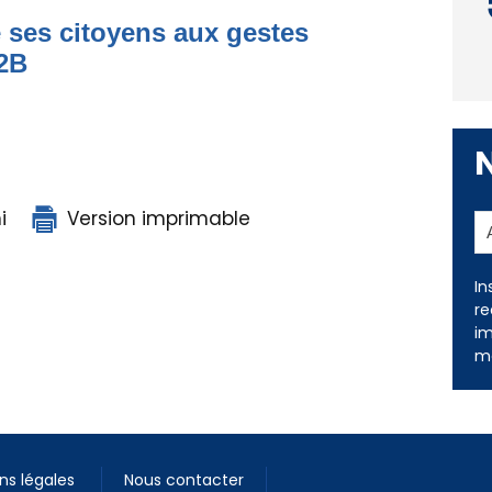
 ses citoyens aux gestes
 2B
i
Version imprimable
In
re
im
me