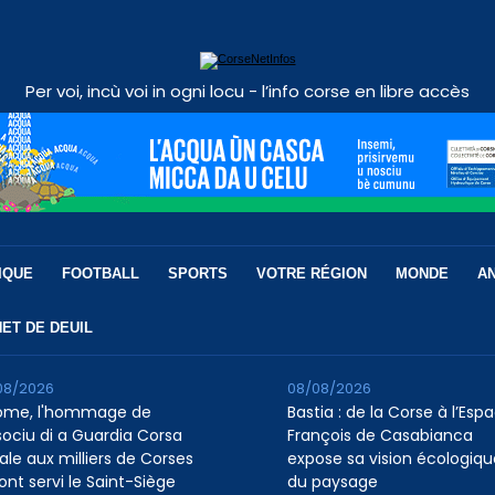
Per voi, incù voi in ogni locu - l’info corse en libre accès
IQUE
FOOTBALL
SPORTS
VOTRE RÉGION
MONDE
A
ET DE DEUIL
08/2026
08/08/2026
ome, l'hommage de
Bastia : de la Corse à l’Esp
ssociu di a Guardia Corsa
François de Casabianca
ale aux milliers de Corses
expose sa vision écologiqu
ont servi le Saint-Siège
du paysage