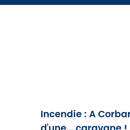
Incendie : A Corbara
d'une... caravane !