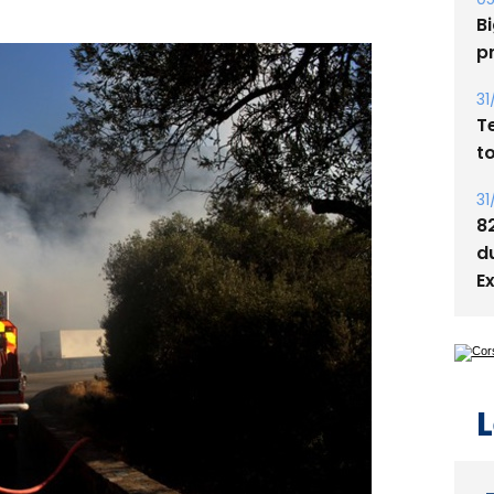
s
05
Bi
p
31
T
t
31
8
d
E
L