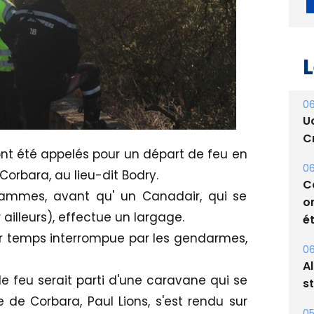
L
06
 ont été appelés pour un départ de feu en
U
Cr
rbara, au lieu-dit Bodry.
lammes, avant qu' un Canadair, qui se
06
 ailleurs), effectue un largage.
C
o
er temps interrompue par les gendarmes,
ét
le feu serait parti d'une caravane qui se
06
A
e de Corbara, Paul Lions, s'est rendu sur