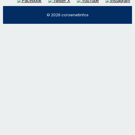
© 2026 corsenetinfos