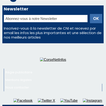
Régie publicitaire
Mentions légales
Nous contacter
© 2026 corsenetinfos