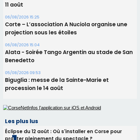
Biguglia : messe de la Sainte-Marie et
procession le 14 août
Les plus lus
Éclipse du 12 août : Où s'installer en Corse pour
profiter pleinement du spectacle ?
Satine Nomary est la nouvelle Miss Corse 2026
Éclipse du 12 août : la Corse aux premières loges
d'un spectacle qui ne reviendra pas avant 2081
Pene in capu - Bastia : il n'y a plus de limites…
En Corse, un début de saison marqué par une
consommation en recul dans les restaurants
Newsletter