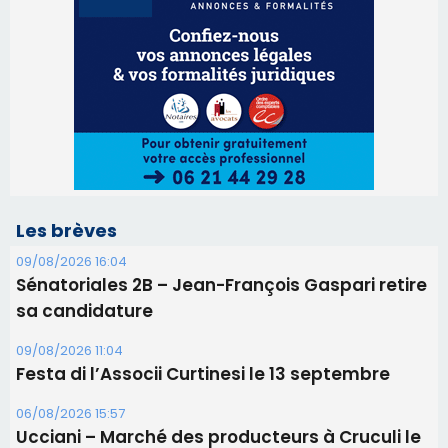
09/08/2026 16:04
Sénatoriales 2B – Jean-François Gaspari retire
sa candidature
09/08/2026 11:04
Festa di l’Associi Curtinesi le 13 septembre
06/08/2026 15:57
Ucciani – Marché des producteurs à Cruculi le
11 août
06/08/2026 15:25
Corte – L’association A Nuciola organise une
projection sous les étoiles
06/08/2026 15:04
Alata - Soirée Tango Argentin au stade de San
Benedetto
05/08/2026 09:53