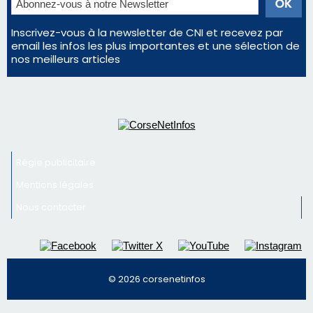
Régie publicitaire
Mentions légales
Nous contacter
© 2026 corsenetinfos