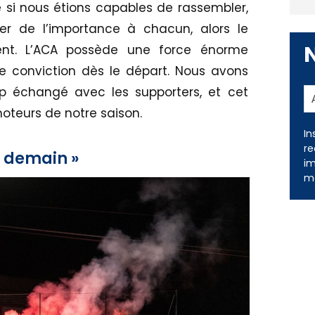
 si nous étions capables de rassembler,
er de l’importance à chacun, alors le
sent. L’ACA possède une force énorme
re conviction dès le départ. Nous avons
échangé avec les supporters, et cet
teurs de notre saison.
rs demain »
In
re
im
me