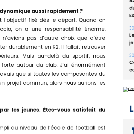
31
e dynamique aussi rapidement ?
8
 l’objectif fixé dès le départ. Quand on
d
cio, on a une responsabilité énorme.
E
s n’avions pas d’autre choix que d’être
30
er durablement en R2. Il fallait retrouver
Le
rieurs. Mais au-delà du sportif, nous
je
é forte autour du club. J’ai énormément
30
 savais que si toutes les composantes du
Co
 un projet commun, alors nous aurions les
ce
par les jeunes. Êtes-vous satisfait du
L
li au niveau de l’école de football est