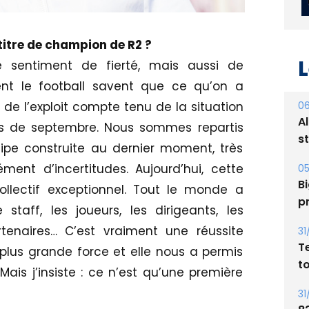
titre de champion de R2 ?
 sentiment de fierté, mais aussi de
nt le football savent que ce qu’on a
L
 de l’exploit compte tenu de la situation
is de septembre. Nous sommes repartis
06
pe construite au dernier moment, très
A
nt d’incertitudes. Aujourd’hui, cette
s
llectif exceptionnel. Tout le monde a
05
 staff, les joueurs, les dirigeants, les
Bi
rtenaires… C’est vraiment une réussite
p
 plus grande force et elle nous a permis
31
ais j’insiste : ce n’est qu’une première
T
t