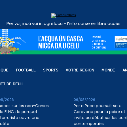
Per voi, incù voi in ogni locu - l’info corse en libre accès
IQUE
FOOTBALL
SPORTS
VOTRE RÉGION
MONDE
A
ET DE DEUIL
08/2026
06/08/2026
aces sur les non-Corses
Per a Pace poursuit sa «
le FLNC : le parquet
Caravane pour la paix » et
iterroriste ouvre une
invite au débat sur les conf
uête
contemporains