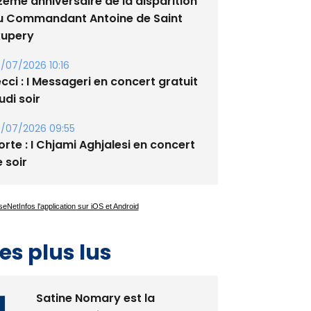
/07/2026 08:22
2ème anniversaire de la disparition
u Commandant Antoine de Saint
xupery
/07/2026 10:16
cci : I Messageri en concert gratuit
udi soir
/07/2026 09:55
rte : I Chjami Aghjalesi en concert
 soir
es plus lus