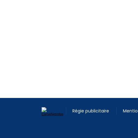
Régie publicitaire
Mentio
© 2026 corsenetinfos