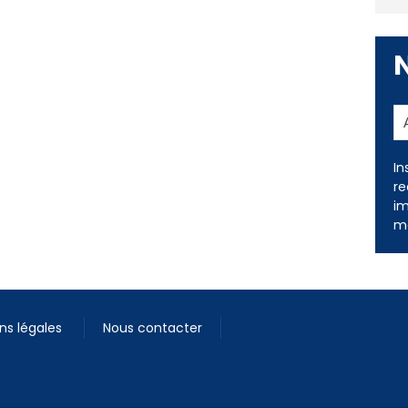
In
re
im
me
ns légales
Nous contacter