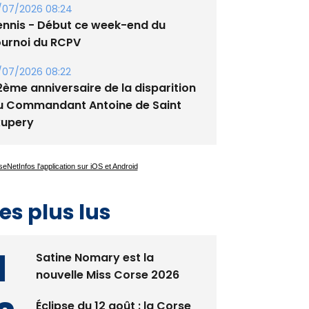
ournoi du RCPV
/07/2026 08:22
2ème anniversaire de la disparition
u Commandant Antoine de Saint
xupery
es plus lus
Satine Nomary est la
nouvelle Miss Corse 2026
Éclipse du 12 août : la Corse
aux premières loges d'un
spectacle qui ne reviendra