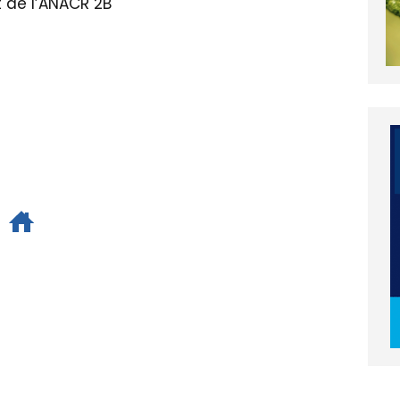
t de l’ANACR 2B
L