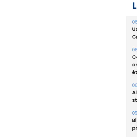
06
U
Cr
06
C
o
ét
06
A
s
05
Bi
p
31
T