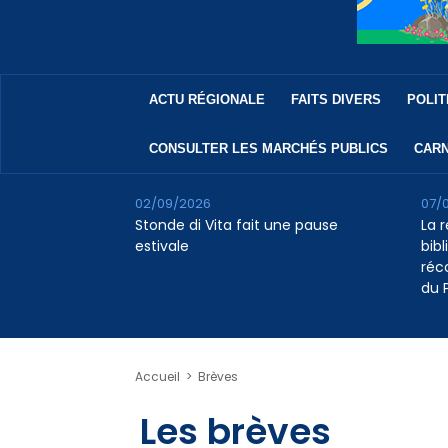
ACTU RÉGIONALE
FAITS DIVERS
POLIT
CONSULTER LES MARCHÉS PUBLICS
CARN
02/09/2026
07/
Stonde di Vita fait une pause
La 
estivale
bib
réc
du 
Accueil
>
Brèves
Les brèves