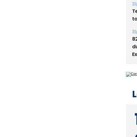
t
31
8
d
E
L