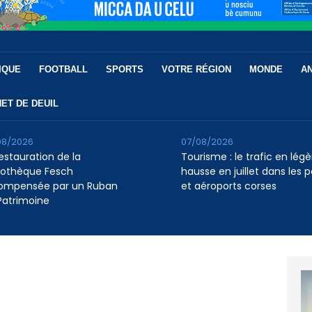
IQUE
FOOTBALL
SPORTS
VOTRE RÉGION
MONDE
A
ET DE DEUIL
08/2026
07/08/2026
restauration de la
Tourisme : le trafic en légè
liothèque Fesch
hausse en juillet dans les p
ompensée par un Ruban
et aéroports corses
Patrimoine