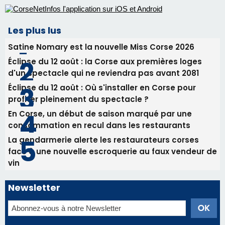
31/07/2026 08:24
Tennis - Début ce week-end du tournoi du
RCPV
31/07/2026 08:22
82ème anniversaire de la disparition du
Commandant Antoine de Saint Exupery
Les plus lus
Satine Nomary est la nouvelle Miss Corse 2026
Éclipse du 12 août : la Corse aux premières loges
d'un spectacle qui ne reviendra pas avant 2081
Éclipse du 12 août : Où s'installer en Corse pour
profiter pleinement du spectacle ?
En Corse, un début de saison marqué par une
consommation en recul dans les restaurants