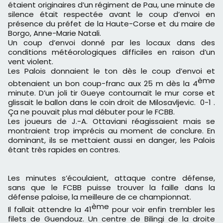
étaient originaires d’un régiment de Pau, une minute de
silence était respectée avant le coup d’envoi en
présence du préfet de la Haute-Corse et du maire de
Borgo, Anne-Marie Natali.
Un coup d’envoi donné par les locaux dans des
conditions météorologiques difficiles en raison d’un
vent violent.
Les Palois donnaient le ton dès le coup d’envoi et
ème
obtenaient un bon coup-franc aux 25 m dès la 4
minute. D’un joli tir Gueye contournait le mur corse et
glissait le ballon dans le coin droit de Milosavljevic. 0-1 .
Ça ne pouvait plus mal débuter pour le FCBB.
Les joueurs de J.-A. Ottaviani réagissaient mais se
montraient trop imprécis au moment de conclure. En
dominant, ils se mettaient aussi en danger, les Palois
étant très rapides en contres.
Les minutes s’écoulaient, attaque contre défense,
sans que le FCBB puisse trouver la faille dans la
défense paloise, la meilleure de ce championnat.
ème
Il fallait attendre la 41
pour voir enfin trembler les
filets de Guendouz. Un centre de Bilingi de la droite