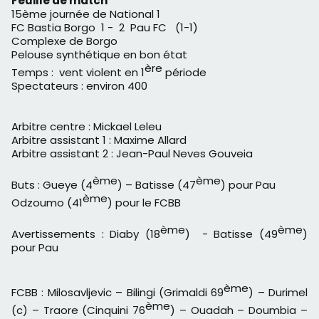
Feuille de match
15ème journée de National 1
FC Bastia Borgo 1 - 2 Pau FC (1-1)
Complexe de Borgo
Pelouse synthétique en bon état
ère
Temps : vent violent en 1
période
Spectateurs : environ 400
Arbitre centre : Mickael Leleu
Arbitre assistant 1 : Maxime Allard
Arbitre assistant 2 : Jean-Paul Neves Gouveia
ème
ème
Buts : Gueye (4
) – Batisse (47
) pour Pau
ème
Odzoumo (41
) pour le FCBB
ème
ème
Avertissements : Diaby (18
) - Batisse (49
)
pour Pau
ème
FCBB : Milosavljevic – Bilingi (Grimaldi 69
) – Durimel
ème
(c) – Traore (Cinquini 76
) – Ouadah – Doumbia –