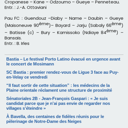
Cropanese – Kane – Odzoumo – Gueye – Penneteau.
Entr. : J.-A. Ottaviani
Pau FC : Guendouz –Diaby – Name – Daubin – Gueye
ème
ème
(Maisoneuve 90
)– Bayard – Jarju (Sabaly 66
)
ème
– Batisse (c) – Bury – Kamissoko (Ndiaye 84
) –
Bansais.
Entr. : B. Irles
Bastia – Le festival Porto Latino évacué en urgence avant
le concert de Mosimann
SC Bastia : premier rendez-vous de Ligue 3 face au Puy-
en-Velay ce vendredi
“Il faut sortir de cette situation” : les médecins de la
Plaine orientale réclament une structure de proximité
Sénatoriales 2B - Jean-François Gaspari : « Je suis
candidat parce que je n'ai pas envie de regarder nos
villages s'éteindre »
À Bavella, des centaines de fidèles réunis pour le
pèlerinage de Notre-Dame des Neiges