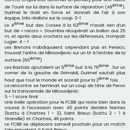
ème
de Touré sur lui dans la surface de réparation (49
).
Durimel le tirait en force et donnait de l’air à son
équipe, très réaliste sur le coup. 3-1
ème
ème
Le 4
but des Corses à la 63
n’avait rien d’un
but de « raccro ». Doumbia récupérait un ballon aux 25
m, et après deux crochets sur les défenseurs, trompait
Lugier. 4 – 1
Les Bretons n’abdiquaient cependant pas et Persico,
trouvait l’arête de Milosavljevic sur un tir à l’entrée de la
ème
surface (65
)
ème
ème
Les Bastiais ajoutaient un 5
but à la 76
. Sur un
corner de la gauche de Grimaldi, Durimel sautait plus
ème
haut que tout le monde et scorait pour la 2
fois.
La rencontre se terminait sur un coup de tête de Peron
sur la transversale de Milosavljevic.
5 – 1 score final
Une belle opération pour le FCBB qui reste bien dans la
course à l’accession avec 45 points derrière Nantes
(battu à Chartres 1 – 3), Saint Brieuc (battu 2 – 1 à
Granville) et Chartres, 46 points.
Le FCBB se déplacera samedi prochain pour un match
très important à Saint Brieuc.