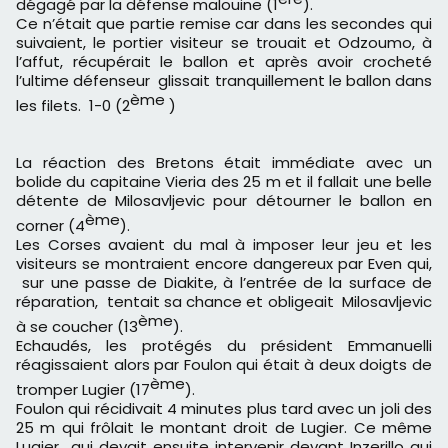
dégagé par la défense malouine (1
).
Ce n’était que partie remise car dans les secondes qui
suivaient, le portier visiteur se trouait et Odzoumo, à
l’affut, récupérait le ballon et après avoir crocheté
l’ultime défenseur glissait tranquillement le ballon dans
ème
les filets. 1-0 (2
)
La réaction des Bretons était immédiate avec un
bolide du capitaine Vieria des 25 m et il fallait une belle
détente de Milosavljevic pour détourner le ballon en
ème
corner (4
).
Les Corses avaient du mal à imposer leur jeu et les
visiteurs se montraient encore dangereux par Even qui,
sur une passe de Diakite, à l’entrée de la surface de
réparation, tentait sa chance et obligeait Milosavljevic
ème
à se coucher (13
).
Echaudés, les protégés du président Emmanuelli
réagissaient alors par Foulon qui était à deux doigts de
ème
tromper Lugier (17
).
Foulon qui récidivait 4 minutes plus tard avec un joli des
25 m qui frôlait le montant droit de Lugier. Ce même
Lugier qui devait ensuite intervenir devant Inzerillo qui