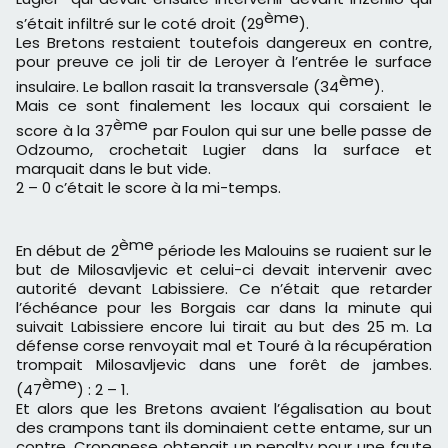
ème
s’était infiltré sur le coté droit (29
).
Les Bretons restaient toutefois dangereux en contre,
pour preuve ce joli tir de Leroyer à l’entrée le surface
ème
insulaire. Le ballon rasait la transversale (34
).
Mais ce sont finalement les locaux qui corsaient le
ème
score à la 37
par Foulon qui sur une belle passe de
Odzoumo, crochetait Lugier dans la surface et
marquait dans le but vide.
2 – 0 c’était le score à la mi-temps.
ème
En début de 2
période les Malouins se ruaient sur le
but de Milosavljevic et celui-ci devait intervenir avec
autorité devant Labissiere. Ce n’était que retarder
l’échéance pour les Borgais car dans la minute qui
suivait Labissiere encore lui tirait au but des 25 m. La
défense corse renvoyait mal et Touré à la récupération
trompait Milosavljevic dans une forêt de jambes.
ème
(47
) : 2 – 1.
Et alors que les Bretons avaient l’égalisation au bout
des crampons tant ils dominaient cette entame, sur un
contre, Cropanese obtenait un penalty pour une faute