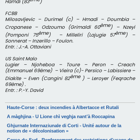
Hamdi (83
)
FCBB
Milosavljevic – Durimel (c) – Hmadi – Doumbia –
ème
Cropanese – Odzoumo (Grimaldi 60
) – Nzeyi
ème
ème
(Pomponi 75
) – Milleliri (Lajugie 57
) –
Sonnerat – Inzerillo – Foulon.
Entr. : J.-A. Ottaviani
US Saint Malo
Lugier – Njoheboa – Toure – Peron – Creach
(Emmanuel 69ème) – Vieira (c)- Persico – Labissiere –
ème
Diakite – Even (Cangini 82
) – Leroyer (Feqrache
69ème) .
Entr. : P.-Y. David
Haute-Corse : deux incendies à Albertacce et Rutali
A màghjina - U Lione chì veghja nant’à Roccapina
Ghjurnate Internaziunale di Corti - Unité autour de la
notion de « décolonisation »
Corse-du-Sud - Renforcement des restrictions d’usage de