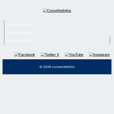
Newsletter
Inscrivez-vous à la newsletter de CNI et recevez par
email les infos les plus importantes et une sélection de
nos meilleurs articles
Régie publicitaire
Mentions légales
Nous contacter