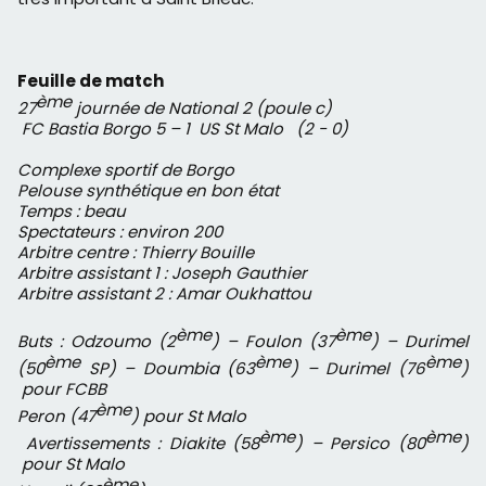
Feuille de match
ème
27
journée de National 2 (poule c)
FC Bastia Borgo 5 – 1 US St Malo (2 - 0)
Complexe sportif de Borgo
Pelouse synthétique en bon état
Temps : beau
Spectateurs : environ 200
Arbitre centre : Thierry Bouille
Arbitre assistant 1 : Joseph Gauthier
Arbitre assistant 2 : Amar Oukhattou
ème
ème
Buts : Odzoumo (2
) – Foulon (37
) – Durimel
ème
ème
ème
(50
SP) – Doumbia (63
) – Durimel (76
)
pour FCBB
ème
Peron (47
) pour St Malo
ème
ème
Avertissements : Diakite (58
) – Persico (80
)
pour St Malo
ème