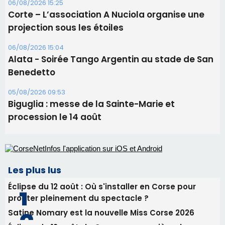
05/08/2026 09:53
Biguglia : messe de la Sainte-Marie et
procession le 14 août
Les plus lus
Éclipse du 12 août : Où s'installer en Corse pour
profiter pleinement du spectacle ?
Satine Nomary est la nouvelle Miss Corse 2026
Éclipse du 12 août : la Corse aux premières loges
d'un spectacle qui ne reviendra pas avant 2081
Pene in capu - Bastia : il n'y a plus de limites…
En Corse, un début de saison marqué par une
consommation en recul dans les restaurants
Newsletter