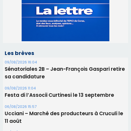
09/08/2026 16:04
Sénatoriales 2B – Jean-François Gaspari retire
sa candidature
09/08/2026 11:04
Festa di l’Associi Curtinesi le 13 septembre
06/08/2026 15:57
Ucciani – Marché des producteurs à Cruculi le
11 août
06/08/2026 15:25
Corte – L’association A Nuciola organise une
projection sous les étoiles
06/08/2026 15:04
Alata - Soirée Tango Argentin au stade de San
Benedetto