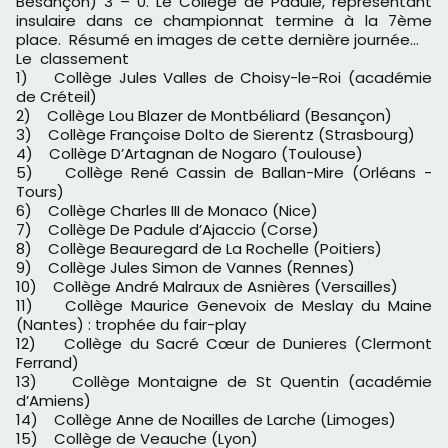
Besançon) 3 – 0. Le Collège de Padule, représentant
insulaire dans ce championnat termine à la 7ème
place. Résumé en images de cette dernière journée…
Le classement
1) Collège Jules Valles de Choisy-le-Roi (académie
de Créteil)
2) Collège Lou Blazer de Montbéliard (Besançon)
3) Collège Françoise Dolto de Sierentz (Strasbourg)
4) Collège D’Artagnan de Nogaro (Toulouse)
5) Collège René Cassin de Ballan-Mire (Orléans -
Tours)
6) Collège Charles III de Monaco (Nice)
7) Collège De Padule d’Ajaccio (Corse)
8) Collège Beauregard de La Rochelle (Poitiers)
9) Collège Jules Simon de Vannes (Rennes)
10) Collège André Malraux de Asnières (Versailles)
11) Collège Maurice Genevoix de Meslay du Maine
(Nantes) : trophée du fair-play
12) Collège du Sacré Cœur de Dunieres (Clermont
Ferrand)
13) Collège Montaigne de St Quentin (académie
d’Amiens)
14) Collège Anne de Noailles de Larche (Limoges)
15) Collège de Veauche (Lyon)