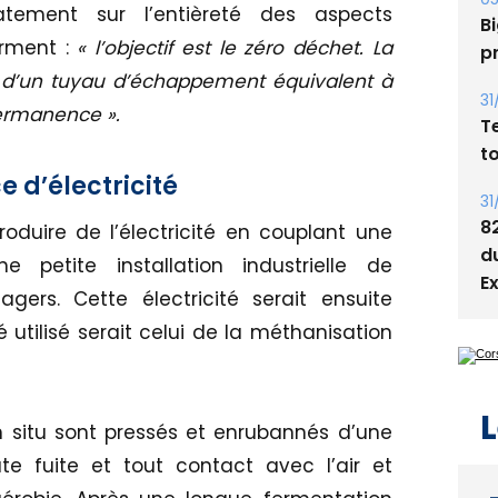
s
tement sur l’entièreté des aspects
irment :
« l’objectif est le zéro déchet. La
05
Bi
t d’un tuyau d’échappement équivalent à
p
permanence ».
31
T
e d’électricité
t
produire de l’électricité en couplant une
31
e petite installation industrielle de
8
ers. Cette électricité serait ensuite
d
 utilisé serait celui de la méthanisation
E
 situ sont pressés et enrubannés d’une
te fuite et tout contact avec l’air et
L