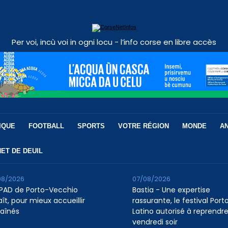
Per voi, incù voi in ogni locu - l’info corse en libre accès
IQUE
FOOTBALL
SPORTS
VOTRE RÉGION
MONDE
A
ET DE DEUIL
08/2026
07/08/2026
HPAD de Porto-Vecchio
Bastia - Une expertise
ît, pour mieux accueillir
rassurante, le festival Port
 aînés
Latino autorisé à reprendr
vendredi soir