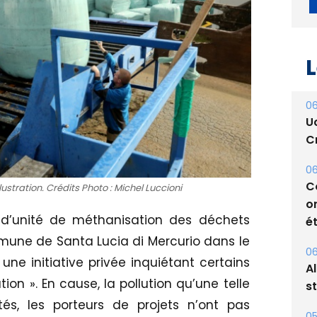
L
06
U
Cr
ustration. Crédits Photo : Michel Luccioni
06
t d’unité de méthanisation des déchets
C
o
mune de Santa Lucia di Mercurio dans le
ét
ne initiative privée inquiétant certains
ation ». En cause, la pollution qu’une telle
06
A
tés, les porteurs de projets n’ont pas