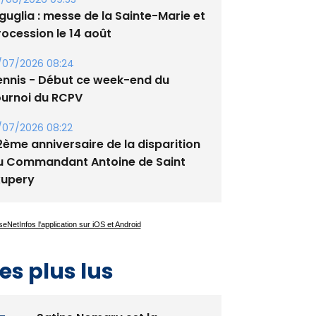
tade de San Benedetto
/08/2026 09:53
guglia : messe de la Sainte-Marie et
rocession le 14 août
/07/2026 08:24
ennis - Début ce week-end du
ournoi du RCPV
/07/2026 08:22
2ème anniversaire de la disparition
u Commandant Antoine de Saint
xupery
es plus lus