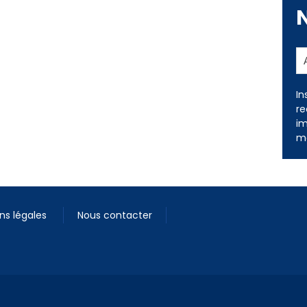
In
re
im
me
ns légales
Nous contacter