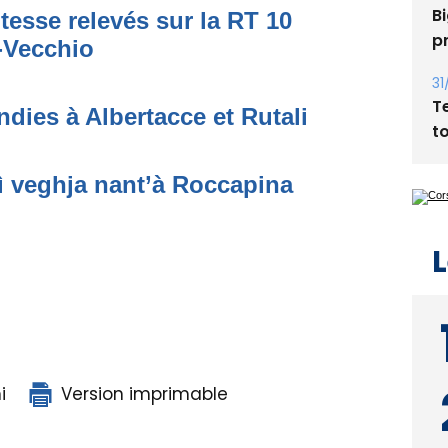
Bi
tesse relevés sur la RT 10
p
o-Vecchio
31
T
dies à Albertacce et Rutali
t
ì veghja nant’à Roccapina
L
i
Version imprimable