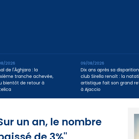
08/2026
09/08/2026
l de l'Àghjara : la
Dix ans après sa disparition,
xième tranche achevée,
club Sirella renaît : la natat
au bientôt de retour à
artistique fait son grand re
telica
à Ajaccio
"Sur un an, le nombre
aissé de 3%"