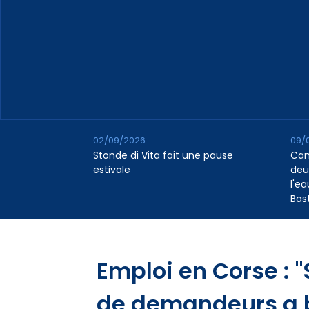
02/09/2026
09/
Stonde di Vita fait une pause
Cana
estivale
deu
l'e
Bas
Emploi en Corse : 
de demandeurs a b