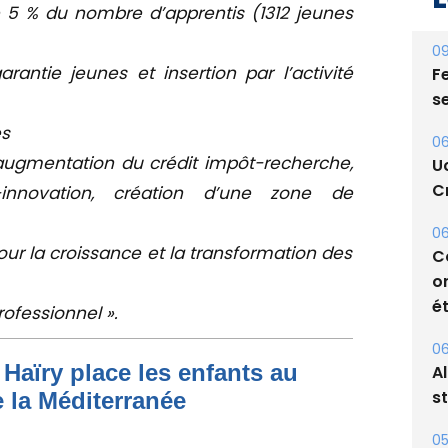
% du nombre d’apprentis (1312 jeunes
09
ie jeunes et insertion par l’activité
Fe
s
s
06
gmentation du crédit impôt-recherche,
U
Cr
innovation, création d’une zone de
06
r la croissance et la transformation des
C
o
ét
ofessionnel ».
06
Haïry place les enfants au
A
s
 la Méditerranée
05