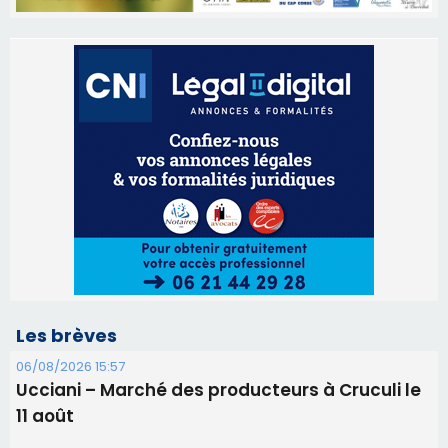
Les brèves
06/08/2026 15:57
Ucciani – Marché des producteurs à Cruculi le
11 août
06/08/2026 15:25
Corte – L’association A Nuciola organise une
projection sous les étoiles
06/08/2026 15:04
Alata - Soirée Tango Argentin au stade de San
Benedetto
05/08/2026 09:53
Biguglia : messe de la Sainte-Marie et