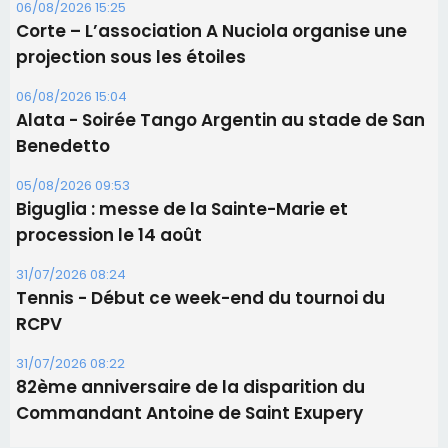
procession le 14 août
31/07/2026 08:24
Tennis - Début ce week-end du tournoi du
RCPV
31/07/2026 08:22
82ème anniversaire de la disparition du
Commandant Antoine de Saint Exupery
Les plus lus
Satine Nomary est la nouvelle Miss Corse 2026
Éclipse du 12 août : la Corse aux premières loges
d'un spectacle qui ne reviendra pas avant 2081
Éclipse du 12 août : Où s'installer en Corse pour
profiter pleinement du spectacle ?