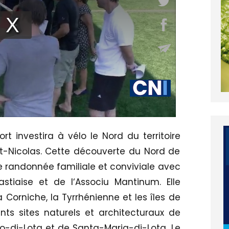
t investira à vélo le Nord du territoire
t-Nicolas. Cette découverte du Nord de
ne randonnée familiale et conviviale avec
astiaise et de l‘Associu Mantinum. Elle
la Corniche, la Tyrrhénienne et les îles de
ents sites naturels et architecturaux de
no-di-Lota et de Santa-Maria-di-Lota. Le