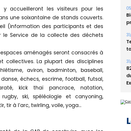
05
y accueilleront les visiteurs pour les
Bi
dans une soixantaine de stands couverts.
p
eil (information des participants et des
 le Service de la collecte des déchets
31
T
t
s espaces aménagés seront consacrés à
 collectives. La plupart des disciplines
31
8
hlétisme, aviron, badminton, baseball,
d
 danse, échecs, escrime, football, futsal,
E
araté, kick thaï pancrace, natation,
 rugby, ski, spéléologie et canyoning,
tir à l’arc, twirling, voile, yoga...
L