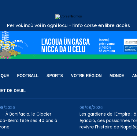
Per voi, incù voi in ogni locu - l’info corse en libre accès
IQUE
FOOTBALL
SPORTS
VOTRE RÉGION
MONDE
A
ET DE DEUIL
08/2026
06/08/2026
 - À Bonifacio, le Glacier
Les gardiens de l'Empire : à
ca-Serra fête ses 40 ans à
Ajaccio, ces passionnés fo
rone
revivre l'histoire de Napolé