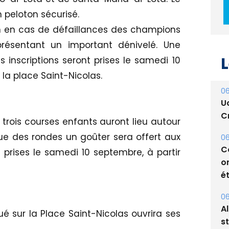
 peloton sécurisé.
on en cas de défaillances des champions
résentant un important dénivelé. Une
L
Les inscriptions seront prises le samedi 10
 la place Saint-Nicolas.
06
U
Cr
, trois courses enfants auront lieu autour
sue des rondes un goûter sera offert aux
06
C
nt prises le samedi 10 septembre, à partir
o
ét
06
A
ué sur la Place Saint-Nicolas ouvrira ses
s