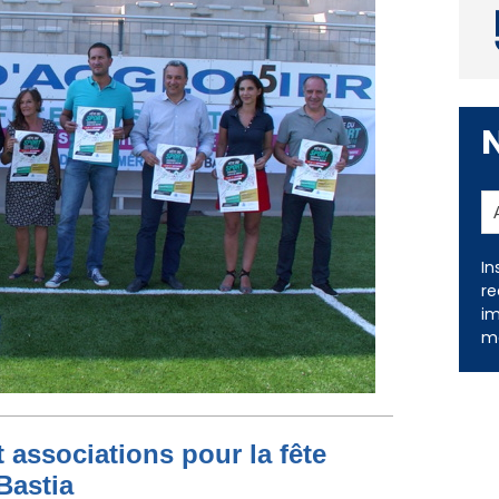
In
re
im
me
 associations pour la fête
Bastia