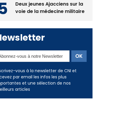
Deux jeunes Ajacciens sur la
voie de la médecine militaire
Newsletter
scrivez-vous à la newsletter de CNI et
cevez par email les infos les plus
portantes et une sélection de nos
illeurs articles