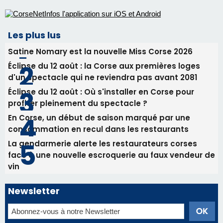
procession le 14 août
31/07/2026 08:24
Tennis - Début ce week-end du tournoi du
RCPV
31/07/2026 08:22
82ème anniversaire de la disparition du
Commandant Antoine de Saint Exupery
Les plus lus
Satine Nomary est la nouvelle Miss Corse 2026
Éclipse du 12 août : la Corse aux premières loges
d'un spectacle qui ne reviendra pas avant 2081
Éclipse du 12 août : Où s'installer en Corse pour
profiter pleinement du spectacle ?