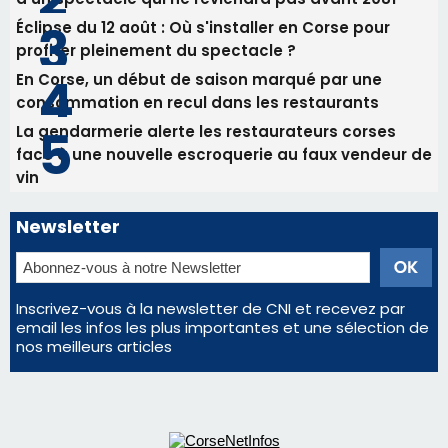
Tennis - Début ce week-end du tournoi du
RCPV
Les plus lus
Satine Nomary est la nouvelle Miss Corse 2026
Éclipse du 12 août : la Corse aux premières loges
d'un spectacle qui ne reviendra pas avant 2081
Éclipse du 12 août : Où s'installer en Corse pour
profiter pleinement du spectacle ?
En Corse, un début de saison marqué par une
consommation en recul dans les restaurants
La gendarmerie alerte les restaurateurs corses
face à une nouvelle escroquerie au faux vendeur de
vin