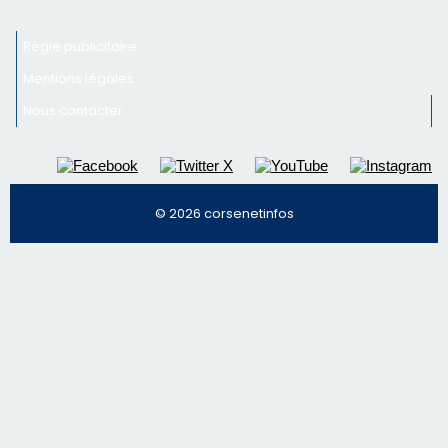
Newsletter
Inscrivez-vous à la newsletter de CNI et recevez par
email les infos les plus importantes et une sélection de
nos meilleurs articles
Régie publicitaire
Mentions légales
Nous contacter
© 2026 corsenetinfos