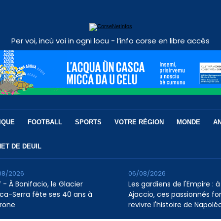
Per voi, incù voi in ogni locu - l’info corse en libre accès
IQUE
FOOTBALL
SPORTS
VOTRE RÉGION
MONDE
A
ET DE DEUIL
08/2026
06/08/2026
 - À Bonifacio, le Glacier
Les gardiens de l'Empire : à
ca-Serra fête ses 40 ans à
Ajaccio, ces passionnés fo
rone
revivre l'histoire de Napolé