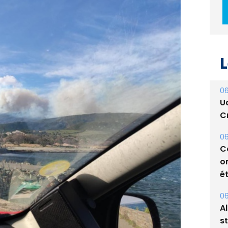
L
06
U
Cr
06
C
o
ét
06
A
s
05