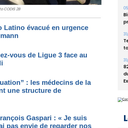
Bi
p
to CODIS 2B
31
to Latino évacué en urgence
T
t
simann
31
8
dez-vous de Ligue 3 face au
d
i
E
ituation” : les médecins de la
nt une structure de
L
rançois Gaspari : « Je suis
ai pas envie de regarder nos