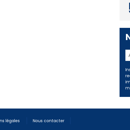
In
re
im
me
ns légales
Nous contacter