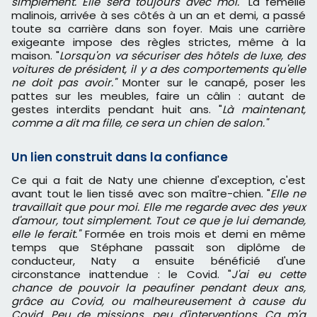
simplement. Elle sera toujours avec moi."
La femelle
malinois, arrivée à ses côtés à un an et demi, a passé
toute sa carrière dans son foyer. Mais une carrière
exigeante impose des règles strictes, même à la
maison. "
Lorsqu'on va sécuriser des hôtels de luxe, des
voitures de président, il y a des comportements qu'elle
ne doit pas avoir."
Monter sur le canapé, poser les
pattes sur les meubles, faire un câlin : autant de
gestes interdits pendant huit ans. "
Là maintenant,
comme a dit ma fille, ce sera un chien de salon."
Un lien construit dans la confiance
Ce qui a fait de Naty une chienne d'exception, c'est
avant tout le lien tissé avec son maître-chien. "
Elle ne
travaillait que pour moi. Elle me regarde avec des yeux
d'amour, tout simplement. Tout ce que je lui demande,
elle le ferait."
Formée en trois mois et demi en même
temps que Stéphane passait son diplôme de
conducteur, Naty a ensuite bénéficié d'une
circonstance inattendue : le Covid. "
J'ai eu cette
chance de pouvoir la peaufiner pendant deux ans,
grâce au Covid, ou malheureusement à cause du
Covid. Peu de missions, peu d'interventions. Ça m'a