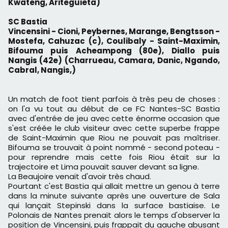
Kwateng, Ariteguieta)
SC Bastia
Vincensini - Cioni, Peybernes, Marange, Bengtsson -
Mostefa, Cahuzac (c), Coulibaly - Saint-Maximin,
Bifouma puis
Acheampong
(80e), Diallo puis
Nangis (42e) (Charrueau, Camara, Danic, Ngando,
Cabral, Nangis,)
Un match de foot tient parfois à très peu de choses :
on l'a vu tout au début de ce FC Nantes-SC Bastia
avec d'entrée de jeu avec cette énorme occasion que
s'est créée le club visiteur avec cette superbe frappe
de Saint-Maximin que Riou ne pouvait pas maîtriser.
Bifouma se trouvait à point nommé - second poteau -
pour reprendre mais cette fois Riou était sur la
trajectoire et Lima pouvait sauver devant sa ligne.
La Beaujoire venait d'avoir très chaud.
Pourtant c'est Bastia qui allait mettre un genou à terre
dans la minute suivante après une ouverture de Sala
qui lançait Stepinski dans la surface bastiaise. Le
Polonais de Nantes prenait alors le temps d'observer la
position de Vincensini, puis frappait du gauche abusant