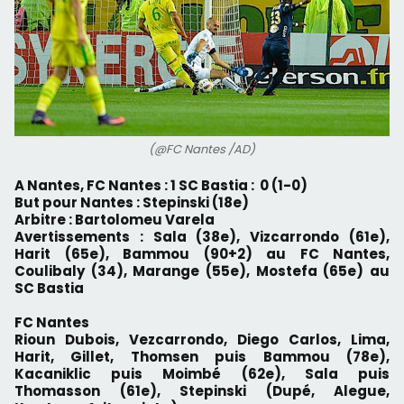
(@FC Nantes /AD)
A Nantes, FC Nantes : 1 SC Bastia : 0 (1-0)
But pour Nantes : Stepinski (18e)
Arbitre : Bartolomeu Varela
Avertissements : Sala (38e), Vizcarrondo (61e),
Harit (65e), Bammou (90+2) au FC Nantes,
Coulibaly (34), Marange (55e), Mostefa (65e) au
SC Bastia
FC Nantes
Rioun Dubois, Vezcarrondo, Diego Carlos, Lima,
Harit, Gillet, Thomsen puis Bammou (78e),
Kacaniklic puis Moimbé (62e), Sala puis
Thomasson (61e), Stepinski (Dupé, Alegue,