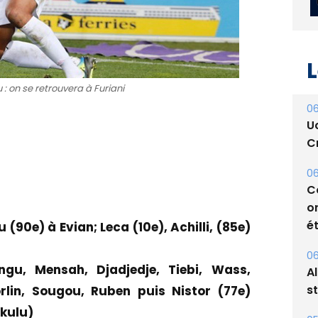
 on se retrouvera à Furiani
L
06
U
Cr
06
C
90e) à Evian; Leca (10e), Achilli, (85e)
o
ét
ngu, Mensah, Djadjedje, Tiebi, Wass,
06
orlin, Sougou, Ruben puis Nistor (77e)
A
ikulu)