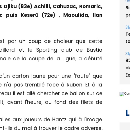
s
s Djiku (83e) Achilli, Cahuzac, Romaric,
05
ic puis
Keserü (72e)
, Maoulida, Ilan
Bi
p
31
'est par un coup de chaleur que cette
T
aillard et le Sporting club de Bastia
t
nale de la coupe de la Ligue, a débuté
31
8
d'un carton jaune pour une "faute" que
d
re n'a pas tremblé face à Ruben. Et à la
E
reau il est allé chercher ce ballon sur ce
t, avant l'heure, au fond des filets de
iles aux joueurs de Hantz qui à l'image
L
-ils du mal à trouver le cadre adverse,