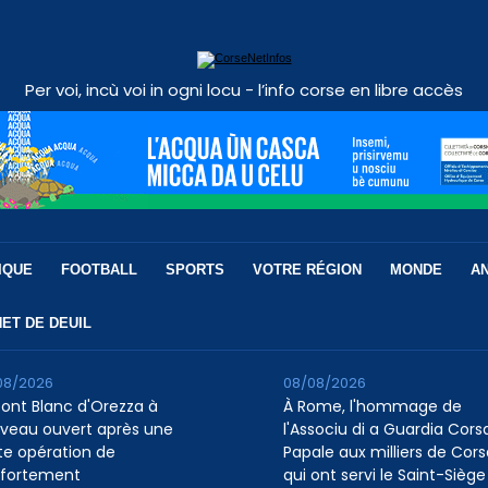
Per voi, incù voi in ogni locu - l’info corse en libre accès
IQUE
FOOTBALL
SPORTS
VOTRE RÉGION
MONDE
A
ET DE DEUIL
08/2026
08/08/2026
pont Blanc d'Orezza à
À Rome, l'hommage de
veau ouvert après une
l'Associu di a Guardia Cors
te opération de
Papale aux milliers de Cors
fortement
qui ont servi le Saint-Siège