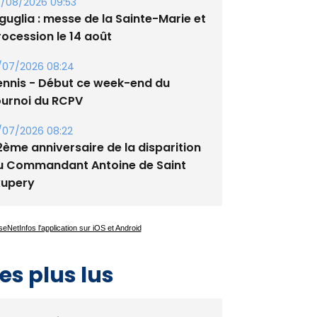
tade de San Benedetto
/08/2026 09:53
guglia : messe de la Sainte-Marie et
rocession le 14 août
/07/2026 08:24
ennis - Début ce week-end du
ournoi du RCPV
/07/2026 08:22
2ème anniversaire de la disparition
u Commandant Antoine de Saint
xupery
es plus lus